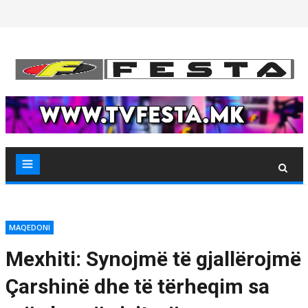
Skip
to
content
MAQEDONI
Mexhiti: Synojmë të gjallërojmë
Çarshinë dhe të tërheqim sa