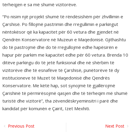
tërheqjen e sa më shumë vizitorëve.
“Po nisim një projekt shumë të rëndësishëm për zhvillimin e
Çarshisë. Po fillojmë pastrimin dhe rregullimin e parkingut
nëntokësor që ka kapacitet për 60 vetura dhe gjendet në
Qendrën Konservatore në Muzeun e Maqedonisë. Gjithashtu
do të pastrojmë dhe do të rregullojmë edhe hapësirën e
hapur për parkim me kapacitet edhe për 60 vetura. Brenda 10
ditëve parkingu do të jetë funksional dhe në shërbim të
vizitorëve dhe të esnafëve të Çarshisë, punëtorëve të dy
institucioneve të Muzet të Maqedonisë dhe Qendrës
Konservatore. Me këtë hap, sot synojmë të gjallërojmë
Çarishinë të përmirësojmë qasjen dhe të tërheqim më shumë
turistë dhe vizitorë”, tha zëvendëskryeminsitri i parë dhe
kandidat për komunën e Çairit, Izet Mexhiti.
Previous Post
Next Post