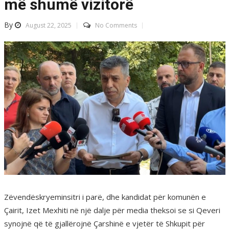
më shumë vizitorë
By
August 22, 2025
No Comments
Zëvendëskryeminsitri i parë, dhe kandidat për komunën e
Çairit, Izet Mexhiti në një dalje për media theksoi se si Qeveri
synojnë që të gjallërojnë Çarshinë e vjetër të Shkupit për