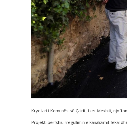
Kryetari i Komunës së Çairit, Izet Mexhiti, njofton
Projekti përfshiu rregullimin e kanalizimit fekal d