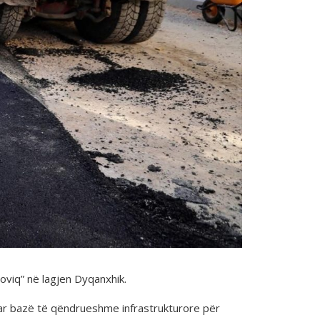
loviq” në lagjen Dyqanxhik.
rijuar bazë të qëndrueshme infrastrukturore për