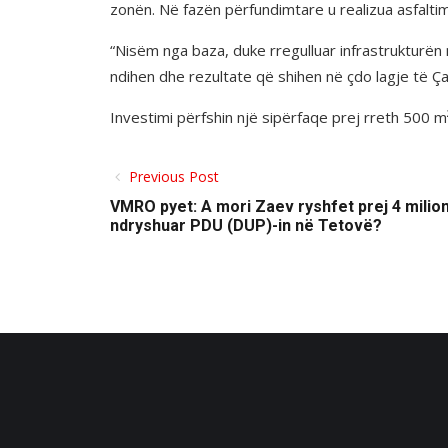
zonën. Në fazën përfundimtare u realizua asfaltimi 
“Nisëm nga baza, duke rregulluar infrastrukturë
ndihen dhe rezultate që shihen në çdo lagje të Çai
Investimi përfshin një sipërfaqe prej rreth 500 
Previous Post
VMRO pyet: A mori Zaev ryshfet prej 4 milio
ndryshuar PDU (DUP)-in në Tetovë?