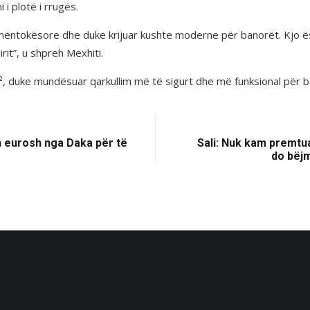
i plotë i rrugës.
n nëntokësore dhe duke krijuar kushte moderne për banorët. Kjo ë
rit”, u shpreh Mexhiti.
m², duke mundësuar qarkullim më të sigurt dhe më funksional për b
n eurosh nga Daka për të
Sali: Nuk kam premtuar
do bëjm