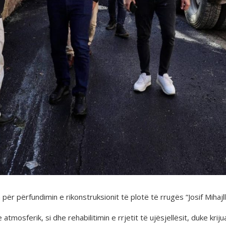
 për përfundimin e rikonstruksionit të plotë të rrugës “Josif Mihajl
he atmosferik, si dhe rehabilitimin e rrjetit të ujësjellësit, duke k