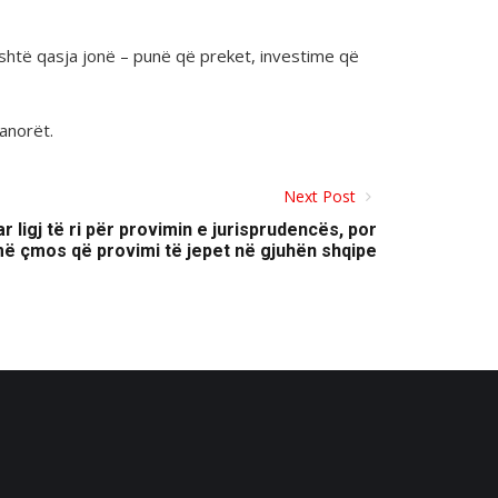
shtë qasja jonë – punë që preket, investime që
anorët.
Next Post
 ligj të ri për provimin e jurisprudencës, por
ë çmos që provimi të jepet në gjuhën shqipe