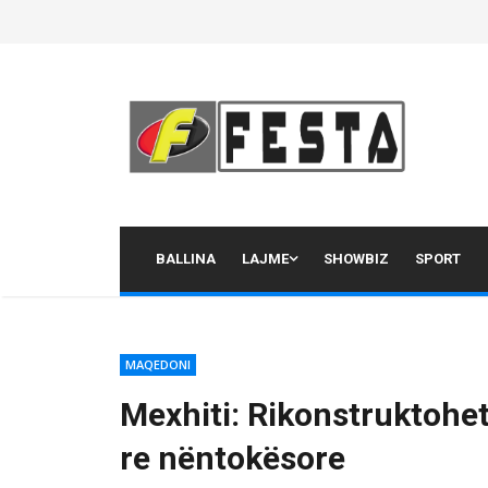
Skip
to
content
BALLINA
LAJME
SHOWBIZ
SPORT
MAQEDONI
Mexhiti: Rikonstruktohet 
re nëntokësore