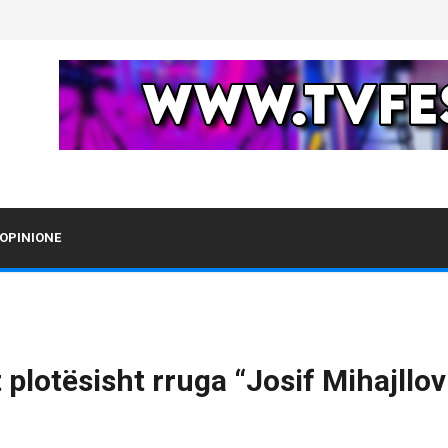
OPINIONE
plotësisht rruga “Josif Mihajllov