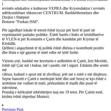
i
revistës edukative e kulturore VEPRA dhe Kryeredaktor i revistës
ndërkombëtare shkencore CENTRUM. Bashkëthemelues dhe
Drejtor i Shtëpisë
Botuese “Furkan ISM”.
Për zgjedhjet lokale të tetorit është kyçur për herë të parë në
veprimtarinë partiake politike. Është bartës i listës së këshilltarëve
të VLEN-it për Komunën e Çairit dhe kandidat për Kryetar të
Këshillit.
Qëllimi i angazhimit të tij politik është dhënia e kontributit pozitiv
dhe lënia e një gjurme të mirë edhe në këtë fushë.
Vizioni ynë, bashkë me kryetarin e ardhshëm të Çairit, Izet Mexhiti,
është një Çair më i bukur, më i pastër, më i sigurt. Edukim dhe arsim
më
cilësor, kulturë e sport më të zhvilluar, jetë më e mirë e më dinjitoze.
Sepse banorët e Çairit e meritojnë këtë dhe unë besoj se kjo është e
arritshme me vullnet të mirë, përkushtim të madh dhe punë të
ndershme.
Prandaj e kërkojmë mbështetjen tuaj me 19 tetor. Për Çairin tonë,
kështu është shprehur Murtezi.
Previous Post