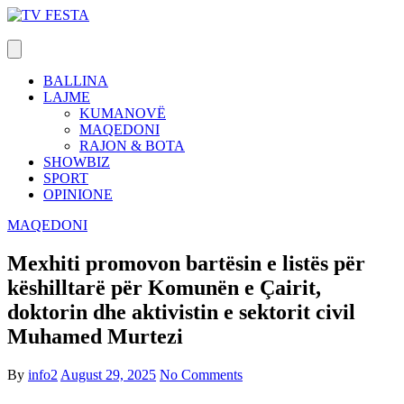
Skip
to
content
BALLINA
LAJME
KUMANOVË
MAQEDONI
RAJON & BOTA
SHOWBIZ
SPORT
OPINIONE
MAQEDONI
Mexhiti promovon bartësin e listës për
këshilltarë për Komunën e Çairit,
doktorin dhe aktivistin e sektorit civil
Muhamed Murtezi
By
info2
August 29, 2025
No Comments