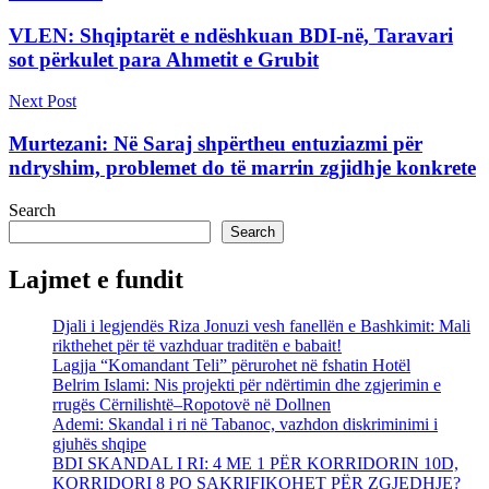
VLEN: Shqiptarët e ndëshkuan BDI-në, Taravari
sot përkulet para Ahmetit e Grubit
Next Post
Murtezani: Në Saraj shpërtheu entuziazmi për
ndryshim, problemet do të marrin zgjidhje konkrete
Search
Search
Lajmet e fundit
Djali i legjendës Riza Jonuzi vesh fanellën e Bashkimit: Mali
rikthehet për të vazhduar traditën e babait!
Lagjja “Komandant Teli” përurohet në fshatin Hotël
Belrim Islami: Nis projekti për ndërtimin dhe zgjerimin e
rrugës Cërnilishtë–Ropotovë në Dollnen
Ademi: Skandal i ri në Tabanoc, vazhdon diskriminimi i
gjuhës shqipe
BDI SKANDAL I RI: 4 ME 1 PËR KORRIDORIN 10D,
KORRIDORI 8 PO SAKRIFIKOHET PËR ZGJEDHJE?