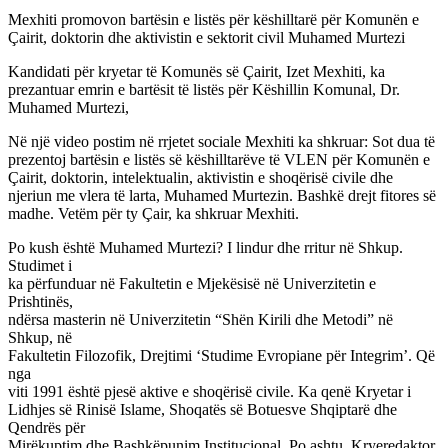
Mexhiti promovon bartësin e listës për këshilltarë për Komunën e
Çairit, doktorin dhe aktivistin e sektorit civil Muhamed Murtezi
Kandidati për kryetar të Komunës së Çairit, Izet Mexhiti, ka
prezantuar emrin e bartësit të listës për Këshillin Komunal, Dr.
Muhamed Murtezi,
Në një video postim në rrjetet sociale Mexhiti ka shkruar: Sot dua të
prezentoj bartësin e listës së këshilltarëve të VLEN për Komunën e
Çairit, doktorin, intelektualin, aktivistin e shoqërisë civile dhe
njeriun me vlera të larta, Muhamed Murtezin. Bashkë drejt fitores së
madhe. Vetëm për ty Çair, ka shkruar Mexhiti.
Po kush është Muhamed Murtezi? I lindur dhe rritur në Shkup.
Studimet i
ka përfunduar në Fakultetin e Mjekësisë në Univerzitetin e
Prishtinës,
ndërsa masterin në Univerzitetin “Shën Kirili dhe Metodi” në
Shkup, në
Fakultetin Filozofik, Drejtimi ‘Studime Evropiane për Integrim’. Që
nga
viti 1991 është pjesë aktive e shoqërisë civile. Ka qenë Kryetar i
Lidhjes së Rinisë Islame, Shoqatës së Botuesve Shqiptarë dhe
Qendrës për
Mirëkuptim dhe Bashkëpunim Institucional. Po ashtu, Kryeredaktor