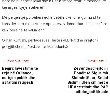
ishte në pushtetin lokal dhe ku ishin “mbrojtësit” e mëdhenj të
kësaj çështjeje atëherë?
Më pëlqen që po bëheni edhe vetëkritikë, dhe kjo mund të
konsiderohet një arritje e opozitës, sidomos kur sheh se çfarë
keni bërë në të kaluarën.”
Orhan Kurtishi, perfaqesues i larte i VLEN-it dhe drejtor i
pergjithshem i Postave te Maqedonisë
Previous Post
Next Post
Beqiri: Investime të
Zëvendësdrejtori i
reja në Orllancë,
Fondit të Sigurimit
ndriçim publik dhe
Shëndetësor, Sedat
asfaltim rrugësh
Bislimi: Ulen çmimet e
HPV testimit dhe PAP
citologjisë likuide