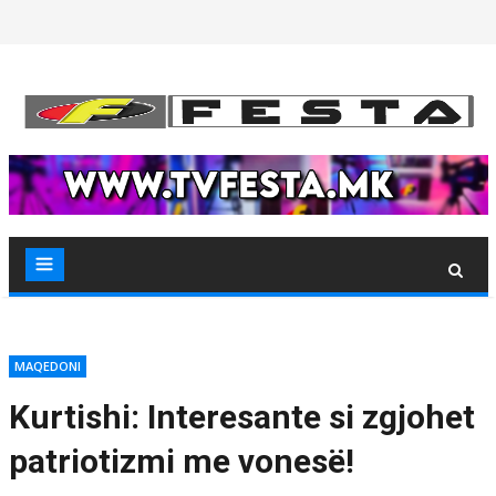
Skip
to
content
MAQEDONI
Kurtishi: Interesante si zgjohet
patriotizmi me vonesë!