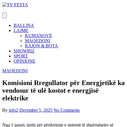
Skip
to
content
BALLINA
LAJME
KUMANOVË
MAQEDONI
RAJON & BOTA
SHOWBIZ
SPORT
OPINIONE
MAQEDONI
Komisioni Rregullator për Energjetikë ka
vendosur të ulë kostot e energjisë
elektrike
By
info2
December 5, 2025
No Comments
Nga 1 janari, tarifa për përdorimin e sistemit të shpërndarjes së