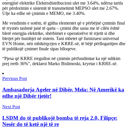
energjisë elektrike Elektrodistribucioni ulet me 3.64%, ndërsa tarifa
për përdorimin e sistemit të transmetimit MEPSO ulet me 2.67%.
Ulje ka edhe në çmimin e MEMO, me 3.40%.
Me vendimin e sotëm, të gjitha elementet që e përbëjnë çmimin final
të rrymës tashmë janë të qarta – çmimi dhe sasia me të cilën është
blerë energjia elektrike, shërbimet e operatorëve të rrjetit si dhe
blerjet për humbjet në sistem. Tani mbetet që furnizuesi universal
EVN Home, nën mbikëqyrjen e KRRE-së, të bëjë përllogaritjen dhe
të publikojë çmimet finale sipas blloqeve.
“Pjesa që KRRE rregullon në çmimin përfundimtar ka një ndikim
prej rreth 36%”, deklaroi Marko Bislimoski, kryetar i KRRE-së.
Previous Post
Ambasadorja Ageler në Dibër, Mela: Në Amerikë ka
edhe një Dibër tjetër!
Next Post
LSDM do të publikojë bomba të reja 2.0, Filipçe:
Nesër do të ketë një të re