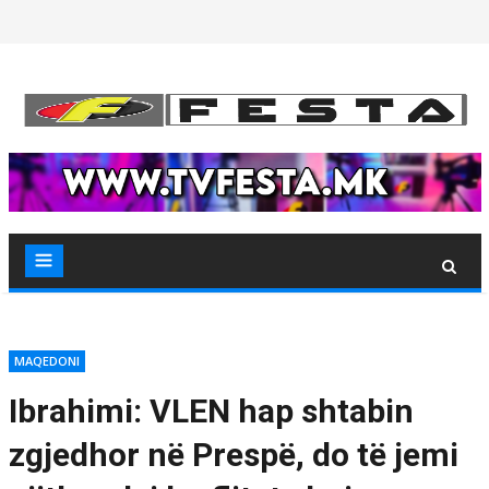
Skip
to
content
MAQEDONI
Ibrahimi: VLEN hap shtabin
zgjedhor në Prespë, do të jemi