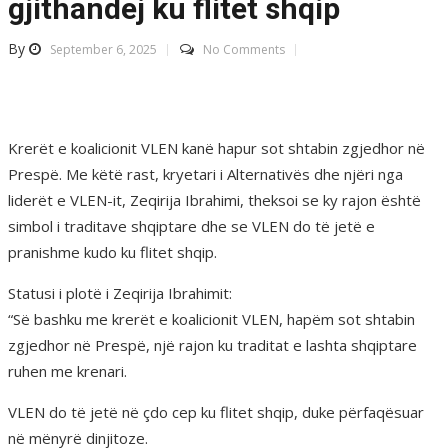
gjithandej ku flitet shqip
By
September 6, 2025
No Comments
Krerët e koalicionit VLEN kanë hapur sot shtabin zgjedhor në
Prespë. Me këtë rast, kryetari i Alternativës dhe njëri nga
liderët e VLEN-it, Zeqirija Ibrahimi, theksoi se ky rajon është
simbol i traditave shqiptare dhe se VLEN do të jetë e
pranishme kudo ku flitet shqip.
Statusi i plotë i Zeqirija Ibrahimit:
“Së bashku me krerët e koalicionit VLEN, hapëm sot shtabin
zgjedhor në Prespë, një rajon ku traditat e lashta shqiptare
ruhen me krenari.
VLEN do të jetë në çdo cep ku flitet shqip, duke përfaqësuar
në mënyrë dinjitoze.