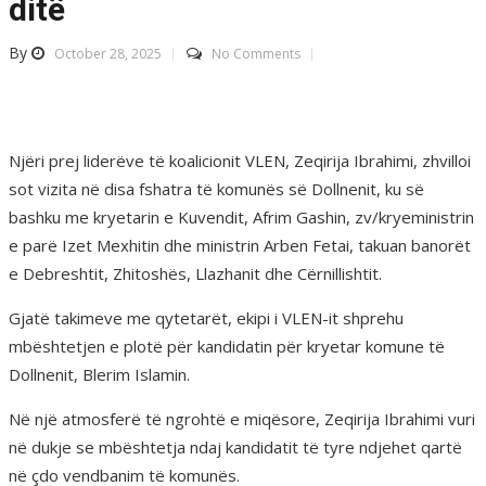
ditë
By
October 28, 2025
No Comments
Njëri prej liderëve të koalicionit VLEN, Zeqirija Ibrahimi, zhvilloi
sot vizita në disa fshatra të komunës së Dollnenit, ku së
bashku me kryetarin e Kuvendit, Afrim Gashin, zv/kryeministrin
e parë Izet Mexhitin dhe ministrin Arben Fetai, takuan banorët
e Debreshtit, Zhitoshës, Llazhanit dhe Cërnillishtit.
Gjatë takimeve me qytetarët, ekipi i VLEN-it shprehu
mbështetjen e plotë për kandidatin për kryetar komune të
Dollnenit, Blerim Islamin.
Në një atmosferë të ngrohtë e miqësore, Zeqirija Ibrahimi vuri
në dukje se mbështetja ndaj kandidatit të tyre ndjehet qartë
në çdo vendbanim të komunës.