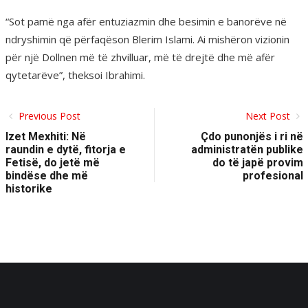
“Sot pamë nga afër entuziazmin dhe besimin e banorëve në
ndryshimin që përfaqëson Blerim Islami. Ai mishëron vizionin
për një Dollnen më të zhvilluar, më të drejtë dhe më afër
qytetarëve”, theksoi Ibrahimi.
Previous Post
Next Post
Izet Mexhiti: Në
Çdo punonjës i ri në
raundin e dytë, fitorja e
administratën publike
Fetisë, do jetë më
do të japë provim
bindëse dhe më
profesional
historike