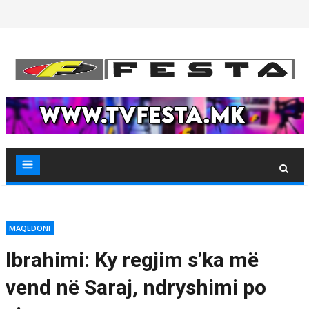
Skip
to
content
MAQEDONI
Ibrahimi: Ky regjim s’ka më
vend në Saraj, ndryshimi po