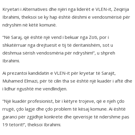
Kryetari i Alternatives dhe njëri nga liderët e VLEN-it, Zeqirija
Ibrahimi, theksoi se ky hap është dëshmi e vendosmërisë për
ndryshim në këtë komunë.
“Në Saraj, që është një vend i bekuar nga Zoti, por i
shkatërruar nga drejtuesit e tij të deritanishëm, sot u
dëshmua sërish vendosmëria për ndryshim!”, u shpreh
Ibrahimi.
Ai prezantoi kandidatin e VLEN-it për kryetar të Sarajit,
Muhamed Elmazi, për të cilin tha se është një kuadër i aftë dhe
i lidhur ngushtë me vendlindjen.
“Një kuadër profesionist, bir i këtyre trojeve, që e njeh çdo
rrugë, çdo lagje dhe çdo problem të kësaj komune. Ai është
garanci për zgjidhje konkrete dhe qeverisje të ndershme pas
19 tetorit!”, theksoi Ibrahimi.