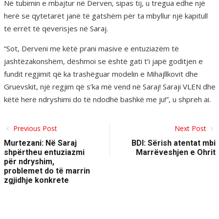
Në tubimin e mbajtur në Derven, sipas tij, u tregua edhe një
herë se qytetarët janë të gatshëm për ta mbyllur një kapitull
të errët të qeverisjes në Saraj.
“Sot, Derveni me këtë prani masive e entuziazëm të
jashtëzakonshëm, dëshmoi se është gati t’i japë goditjen e
fundit regjimit që ka trashëguar modelin e Mihajllkovit dhe
Gruevskit, një regjim që s’ka më vend në Saraj! Saraji VLEN dhe
këtë herë ndryshimi do të ndodhë bashkë me ju!”, u shpreh ai.
Previous Post
Next Post
Murtezani: Në Saraj
BDI: Sërish atentat mbi
shpërtheu entuziazmi
Marrëveshjen e Ohrit
për ndryshim,
problemet do të marrin
zgjidhje konkrete