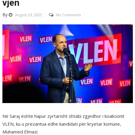
vjen
By
August 29, 2025
No Comments
Në Saraj është hapur zyrtarisht shtabi zgjedhor i koalicionit
VLEN, ku u prezantua edhe kandidati për kryetar komune,
Muhamed Elmazi.