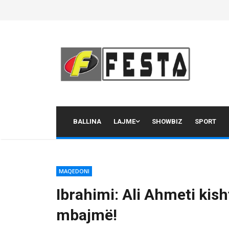
Skip
to
content
BALLINA
LAJME
SHOWBIZ
SPORT
MAQEDONI
Ibrahimi: Ali Ahmeti kish
mbajmë!