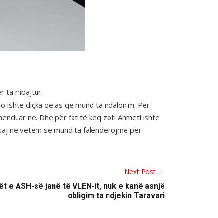
r ta mbajtur.
jo ishte diçka që as që mund ta ndalonim. Për
menduar ne. Dhe për fat të keq zoti Ahmeti ishte
ësaj ne vetëm se mund ta falënderojmë për
Next Post
ët e ASH-së janë të VLEN-it, nuk e kanë asnjë
obligim ta ndjekin Taravari