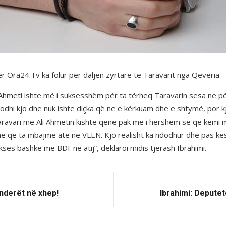
ër Ora24.Tv ka folur për daljen zyrtare te Taravarit nga Qeveria.
li Ahmeti ishte më i suksesshëm për ta tërheq Taravarin sesa ne pë
dodhi kjo dhe nuk ishte diçka që ne e kërkuam dhe e shtymë, por k
Taravari me Ali Ahmetin kishte qenë pak më i hershëm se që kemi 
a ne që ta mbajmë atë në VLEN. Kjo realisht ka ndodhur dhe pas k
ses bashkë me BDI-në atij”, deklaroi midis tjerash Ibrahimi.
enderët në xhep!
Ibrahimi: Deputet