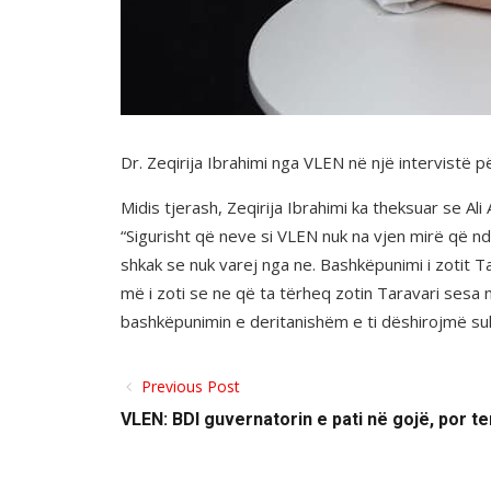
Dr. Zeqirija Ibrahimi nga VLEN në një intervistë p
Midis tjerash, Zeqirija Ibrahimi ka theksuar se A
“Sigurisht që neve si VLEN nuk na vjen mirë që n
shkak se nuk varej nga ne. Bashkëpunimi i zotit 
më i zoti se ne që ta tërheq zotin Taravari ses
bashkëpunimin e deritanishëm e ti dëshirojmë suk
Previous Post
VLEN: BDI guvernatorin e pati në gojë, por t