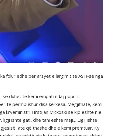
 ka folur edhe për arsyet e largimit të ASH-së nga
 se duhet të kemi empati ndaj popullit
 për të përmbushur disa kërkesa. Megjithatë, kemi
a kryeministri Hrstijan Mickoski se kjo është një
gji ishte gati, dhe tani është maji… Ligji ishte
jegjësisë, atë që thashë dhe e kemi premtuar. Ky
për shkak se është një kategori kushtetuese, duhet