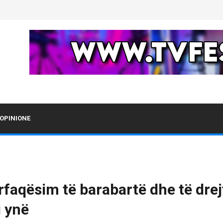
OPINIONE
ërfaqësim të barabartë dhe të dre
i ynë