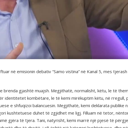
i ftuar në emisionin debativ “Samo vistina” në Kanal 5, mes tjerash
brenda gjashtë muajsh. Megjithatë, normalisht, këtu, le të themi
ër identitetet kombëtare, le të kemi mirëkuptim këtu, në rregull,
se e shfuqizoi balancuesin. Megjithatë, kemi deklarata publike ng
 kushtetuese duhet të zgjidhet me ligj. Filluam në tetor, nëntor, li
umë gjëra të tjera. Tani, natyrisht, kemi marrë një pjesë të përg
rabartë dhe të drejtë, i cili është një kategori kushtetuese, dhe 