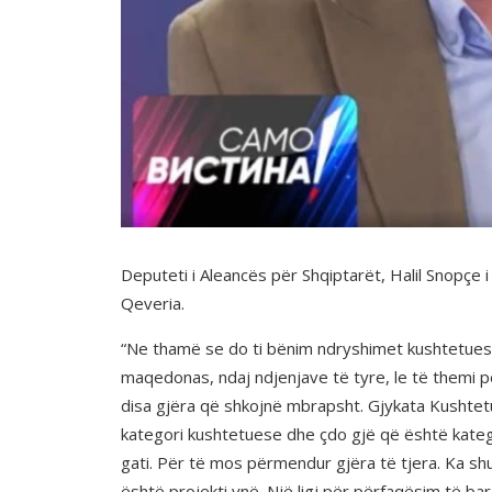
Deputeti i Aleancës për Shqiptarët, Halil Snopçe 
Qeveria.
“Ne thamë se do ti bënim ndryshimet kushtetuese 
maqedonas, ndaj ndjenjave të tyre, le të themi p
disa gjëra që shkojnë mbrapsht. Gjykata Kushtetue
kategori kushtetuese dhe çdo gjë që është kategori
gati. Për të mos përmendur gjëra të tjera. Ka sh
është projekti ynë. Një ligj për përfaqësim të ba