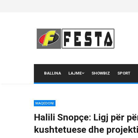
Skip
to
content
BALLINA
LAJME
SHOWBIZ
SPORT
MAQEDONI
Halili Snopçe: Ligj për p
kushtetuese dhe projekt