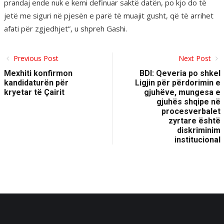
prandaj ende nuk e kemi definuar saktë datën, po kjo do të
jetë me siguri në pjesën e parë të muajit gusht, që të arrihet
afati për zgjedhjet”, u shpreh Gashi.
Previous Post
Next Post
Mexhiti konfirmon
BDI: Qeveria po shkel
kandidaturën për
Ligjin për përdorimin e
kryetar të Çairit
gjuhëve, mungesa e
gjuhës shqipe në
procesverbalet
zyrtare është
diskriminim
institucional