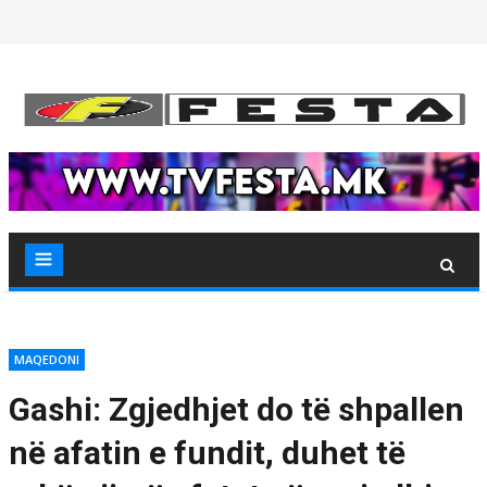
Skip
to
content
MAQEDONI
Gashi: Zgjedhjet do të shpallen
në afatin e fundit, duhet të