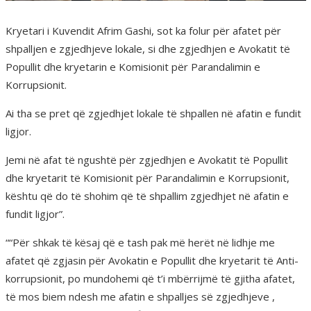
Kryetari i Kuvendit Afrim Gashi, sot ka folur për afatet për
shpalljen e zgjedhjeve lokale, si dhe zgjedhjen e Avokatit të
Popullit dhe kryetarin e Komisionit për Parandalimin e
Korrupsionit.
Ai tha se pret që zgjedhjet lokale të shpallen në afatin e fundit
ligjor.
Jemi në afat të ngushtë për zgjedhjen e Avokatit të Popullit
dhe kryetarit të Komisionit për Parandalimin e Korrupsionit,
kështu që do të shohim që të shpallim zgjedhjet në afatin e
fundit ligjor”.
““Për shkak të kësaj që e tash pak më herët në lidhje me
afatet që zgjasin për Avokatin e Popullit dhe kryetarit të Anti-
korrupsionit, po mundohemi që t’i mbërrijmë të gjitha afatet,
të mos biem ndesh me afatin e shpalljes së zgjedhjeve ,