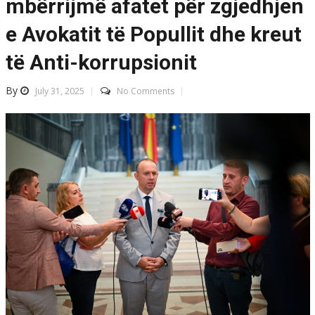
mbërrijmë afatet për zgjedhjen
e Avokatit të Popullit dhe kreut
të Anti-korrupsionit
By
July 31, 2025
No Comments