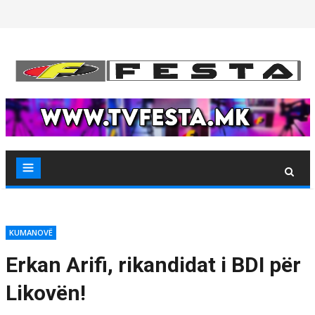
Skip
to
content
KUMANOVË
Erkan Arifi, rikandidat i BDI për
Likovën!