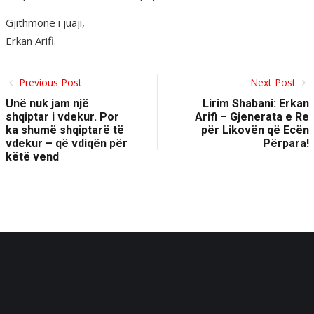
Gjithmonë i juaji,
Erkan Arifi.
Previous Post
Next Post
Unë nuk jam një
Lirim Shabani: Erkan
shqiptar i vdekur. Por
Arifi – Gjenerata e Re
ka shumë shqiptarë të
për Likovën që Ecën
vdekur – që vdiqën për
Përpara!
këtë vend