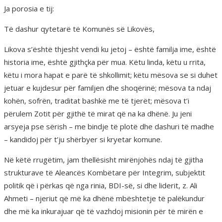
Ja porosia e tij:
Të dashur qytetarë të Komunës së Likovës,
Likova s’është thjesht vendi ku jetoj – është familja ime, është
historia ime, është gjithçka për mua. Këtu linda, këtu u rrita,
këtu i mora hapat e parë të shkollimit; këtu mësova se si duhet
jetuar e kujdesur për familjen dhe shoqërinë; mësova ta ndaj
kohën, sofrën, traditat bashkë me të tjerët; mësova t’i
përulem Zotit për gjithë të mirat që na ka dhënë. Ju jeni
arsyeja pse sërish – me bindje të plotë dhe dashuri të madhe
– kandidoj për t’ju shërbyer si kryetar komune.
Në këtë rrugëtim, jam thellësisht mirënjohës ndaj të gjitha
strukturave të Aleancës Kombëtare për Integrim, subjektit
politik që i përkas që nga rinia, BDI-së, si dhe liderit, z. Ali
Ahmeti – njeriut që më ka dhënë mbështetje të palëkundur
dhe më ka inkurajuar që të vazhdoj misionin për të mirën e