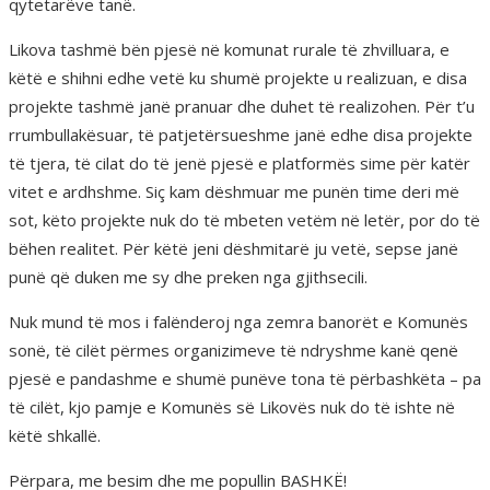
qytetarëve tanë.
Likova tashmë bën pjesë në komunat rurale të zhvilluara, e
këtë e shihni edhe vetë ku shumë projekte u realizuan, e disa
projekte tashmë janë pranuar dhe duhet të realizohen. Për t’u
rrumbullakësuar, të patjetërsueshme janë edhe disa projekte
të tjera, të cilat do të jenë pjesë e platformës sime për katër
vitet e ardhshme. Siç kam dëshmuar me punën time deri më
sot, këto projekte nuk do të mbeten vetëm në letër, por do të
bëhen realitet. Për këtë jeni dëshmitarë ju vetë, sepse janë
punë që duken me sy dhe preken nga gjithsecili.
Nuk mund të mos i falënderoj nga zemra banorët e Komunës
sonë, të cilët përmes organizimeve të ndryshme kanë qenë
pjesë e pandashme e shumë punëve tona të përbashkëta – pa
të cilët, kjo pamje e Komunës së Likovës nuk do të ishte në
këtë shkallë.
Përpara, me besim dhe me popullin BASHKË!