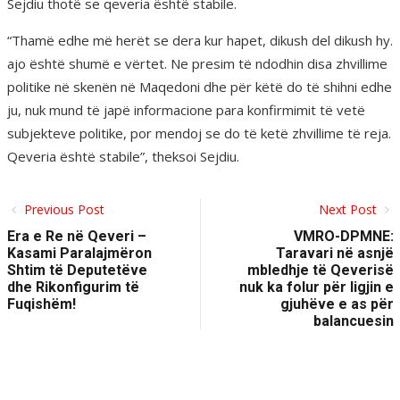
Sejdiu thotë se qeveria është stabile.
“Thamë edhe më herët se dera kur hapet, dikush del dikush hy.
ajo është shumë e vërtet. Ne presim të ndodhin disa zhvillime
politike në skenën në Maqedoni dhe për këtë do të shihni edhe
ju, nuk mund të japë informacione para konfirmimit të vetë
subjekteve politike, por mendoj se do të ketë zhvillime të reja.
Qeveria është stabile”, theksoi Sejdiu.
Previous Post
Next Post
Era e Re në Qeveri –
VMRO-DPMNE:
Kasami Paralajmëron
Taravari në asnjë
Shtim të Deputetëve
mbledhje të Qeverisë
dhe Rikonfigurim të
nuk ka folur për ligjin e
Fuqishëm!
gjuhëve e as për
balancuesin