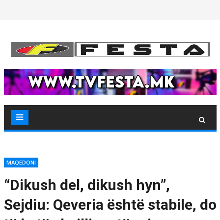
Skip
to
content
MAQEDONI
“Dikush del, dikush hyn”,
Sejdiu: Qeveria është stabile, do