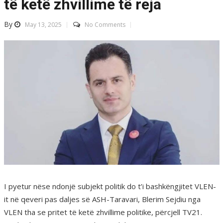
të ketë zhvillime të reja
By
May 13, 2025
No Comments
I pyetur nëse ndonjë subjekt politik do t’i bashkëngjitet VLEN-
it në qeveri pas daljes së ASH-Taravari, Blerim Sejdiu nga
VLEN tha se pritet të ketë zhvillime politike, përcjell TV21.