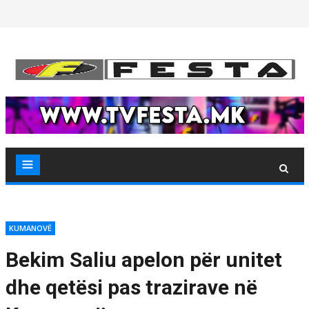
Skip
to
content
KUMANOVË
Bekim Saliu apelon për unitet
dhe qetësi pas trazirave në