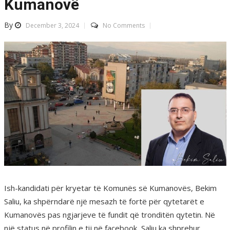
Kumanovë
By
December 3, 2024
No Comments
Ish-kandidati për kryetar të Komunës së Kumanovës, Bekim
Saliu, ka shpërndarë një mesazh të fortë për qytetarët e
Kumanovës pas ngjarjeve të fundit që tronditën qytetin. Në
një status në profilin e tij në facebook, Saliu ka shprehur