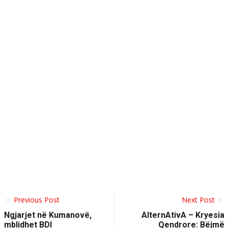
Previous Post
Next Post
Ngjarjet në Kumanovë,
AlternAtivA – Kryesia
mblidhet BDI
Qendrore: Bëjmë