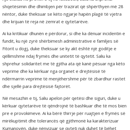
shqetësimin dhe dhimbjen për trazirat që shpërthyen më 28
nëntor, duke theksuar se këto ngjarje hapën plagë të vjetra
dhe krijuan të reja në zemrat e qytetarëve.
Ai ka kritikuar dhunën e përdorur, si dhe ka dënuar incidentin e
fundit, ku një zyrë shërbimesh administrative e familjes së
Fitorit u dogj, duke theksuar se ky akt është një goditje e
qëllimshme ndaj frymës dhe unitetit të qytetit. Saliu ka
shprehur solidaritet me të gjitha ata që kanë pësuar nga këto
veprime dhe ka kërkuar nga organet e drejtësisë të
ndërmarrin veprime të menjëhershme për të zbardhur rastet
dhe sjellë para drejtësisë fajtorët.
Në mesazhin e tij, Saliu apelon për qetësi dhe siguri, duke u
kërkuar qytetarëve të qëndrojnë të bashkuar dhe të mos bien
pre e provokimeve. Ai ka bërë thirrje për ruajtjen e frymës së
mirëkuptimit dhe tolerancës që gjithmonë ka karakterizuar
Kumanovën, duke nënvizuar se qyteti nuk duhet të bëhet