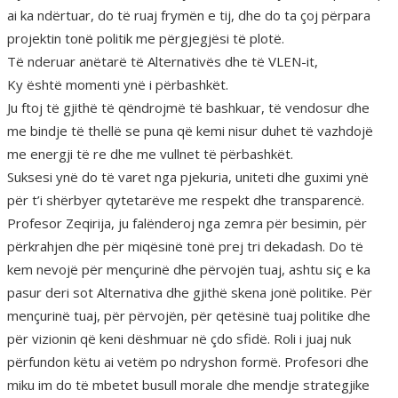
ai ka ndërtuar, do të ruaj frymën e tij, dhe do ta çoj përpara
projektin tonë politik me përgjegjësi të plotë.
Të nderuar anëtarë të Alternativës dhe të VLEN-it,
Ky është momenti ynë i përbashkët.
Ju ftoj të gjithë të qëndrojmë të bashkuar, të vendosur dhe
me bindje të thellë se puna që kemi nisur duhet të vazhdojë
me energji të re dhe me vullnet të përbashkët.
Suksesi ynë do të varet nga pjekuria, uniteti dhe guximi ynë
për t’i shërbyer qytetarëve me respekt dhe transparencë.
Profesor Zeqirija, ju falënderoj nga zemra për besimin, për
përkrahjen dhe për miqësinë tonë prej tri dekadash. Do të
kem nevojë për mençurinë dhe përvojën tuaj, ashtu siç e ka
pasur deri sot Alternativa dhe gjithë skena jonë politike. Për
mençurinë tuaj, për përvojën, për qetësinë tuaj politike dhe
për vizionin që keni dëshmuar në çdo sfidë. Roli i juaj nuk
përfundon këtu ai vetëm po ndryshon formë. Profesori dhe
miku im do të mbetet busull morale dhe mendje strategjike