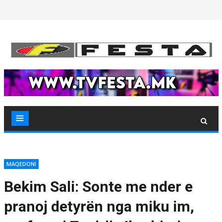
Skip
to
content
MAQEDONI
Bekim Sali: Sonte me nder e
pranoj detyrën nga miku im,