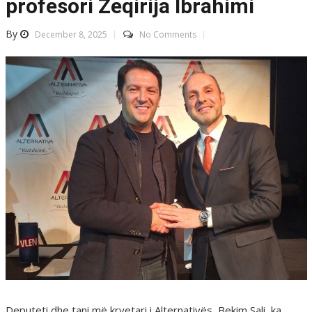
profesori Zeqirija Ibrahimi
By
December 8, 2025
No Comments
Deputeti dhe tani më kryetari i Alternativës, Bekim Sali, ka