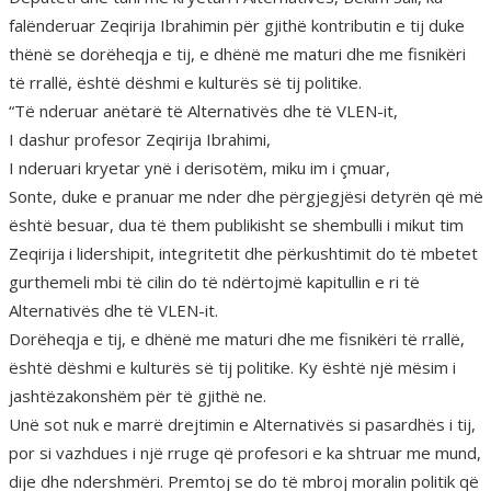
falënderuar Zeqirija Ibrahimin për gjithë kontributin e tij duke
thënë se dorëheqja e tij, e dhënë me maturi dhe me fisnikëri
të rrallë, është dëshmi e kulturës së tij politike.
“Të nderuar anëtarë të Alternativës dhe të VLEN-it,
I dashur profesor Zeqirija Ibrahimi,
I nderuari kryetar ynë i derisotëm, miku im i çmuar,
Sonte, duke e pranuar me nder dhe përgjegjësi detyrën që më
është besuar, dua të them publikisht se shembulli i mikut tim
Zeqirija i lidershipit, integritetit dhe përkushtimit do të mbetet
gurthemeli mbi të cilin do të ndërtojmë kapitullin e ri të
Alternativës dhe të VLEN-it.
Dorëheqja e tij, e dhënë me maturi dhe me fisnikëri të rrallë,
është dëshmi e kulturës së tij politike. Ky është një mësim i
jashtëzakonshëm për të gjithë ne.
Unë sot nuk e marrë drejtimin e Alternativës si pasardhës i tij,
por si vazhdues i një rruge që profesori e ka shtruar me mund,
dije dhe ndershmëri. Premtoj se do të mbroj moralin politik që