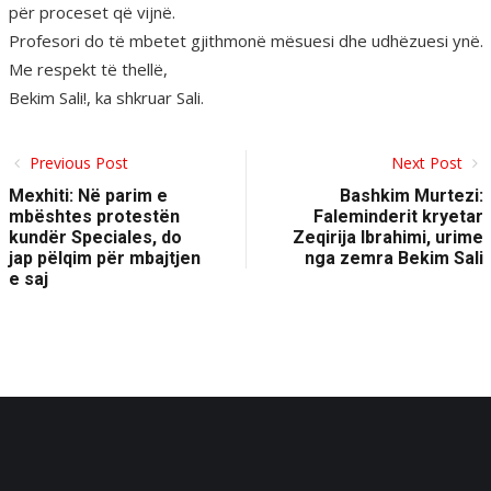
për proceset që vijnë.
Profesori do të mbetet gjithmonë mësuesi dhe udhëzuesi ynë.
Me respekt të thellë,
Bekim Sali!, ka shkruar Sali.
Previous Post
Next Post
Mexhiti: Në parim e
Bashkim Murtezi:
mbështes protestën
Faleminderit kryetar
kundër Speciales, do
Zeqirija Ibrahimi, urime
jap pëlqim për mbajtjen
nga zemra Bekim Sali
e saj