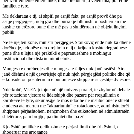
për Marrëdhënie Ndëretnike, duke ofenduar jo vetëm ata, por edhe
familjet e tyre.
Me deklaratat e tij, ai shpifi pa asnjë fakt, pa asnjë provë dhe pa
asnjë përgjegjësi, ndaj gra dhe burra që fillimisht u poshtëruan me
kushte çnjerëzore pune dhe më pas u shndërruan në objekt linçimi
publik.
Në të njëjtën kohë, ministri përgjegjës Stoilkoviç ende nuk ka dhënë
dorëheqje, ndonëse nën drejtimin e tij u krijuan kushte degraduese
pune dhe u lejua një praktikë e papranueshme e mobingut
institucional dhe diskriminimit etnik.
Mungesa e dorëheqjes dhe mungesa e faljes nuk janë rastësi. Ato
janë dëshmi e një qeverisjeje që nuk njeh përgjegjësi politike dhe që
e konsideron poshtërimin e punonjësve shqiptarë si çështje dytësore.
Ndërkohë, VLEN jetojnë në një univers paralel, të zhytur në debate
për rotacione vjetore të lidershipit dhe pazare për rregullimin e
karrikeve të tyre, sikur asgjë të mos ndodhë në institucionet e shtetit
e ndërsa ata merren me “akuariumin” e rotacioneve, administratorët
shqiptarë përjashtohen, nënçmohen dhe etiketohen në administratën
shtetërore, pa mbrojtje, pa dinjitet dhe pa zë.
Kjo është politikë e qëllimshme e përjashtimit dhe frikësimit, e
shoqëruar me arrogancë