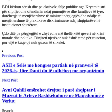
BDI kërkon sërish dhe pa ekuivok: falje publike nga Kryeministri
për shpifjet dhe ofendimin ndaj punonjësve dhe familjeve të tyre,
dorëheqje të menjëhershme të ministrit përgjegjës dhe ndalje të
menjëhershme të praktikave diskriminuese ndaj shqiptarëve në
institucionet shtetërore.
Çdo ditë pa përgjegjësi e zhyt edhe më thellë këtë qeveri në krizë
morale dhe politike. Dinjiteti njerëzor nuk është temë për rotacion,
por vijë e kuqe që nuk guxon të shkelet.
Previous Post
ASH e Selës me kongres partiak në pranverë të
2026-ës, Ilire Dauti do të udhëheq me organizimin
Next Post
Avni Qahili emërohet drejtor i parë shqiptar i
Muzeut të Arteve Bashkëkohore në Maqedoninë e
Veriut
Search