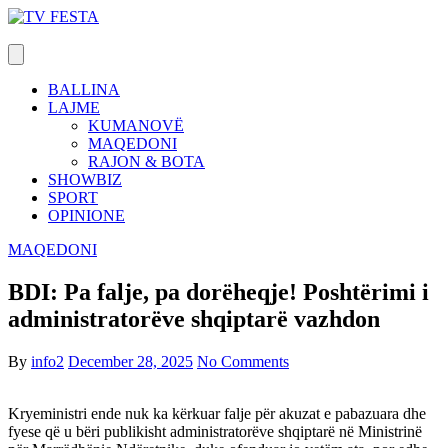
Skip
to
content
BALLINA
LAJME
KUMANOVË
MAQEDONI
RAJON & BOTA
SHOWBIZ
SPORT
OPINIONE
MAQEDONI
BDI: Pa falje, pa dorëheqje! Poshtërimi i
administratorëve shqiptarë vazhdon
By
info2
December 28, 2025
No Comments
Kryeministri ende nuk ka kërkuar falje për akuzat e pabazuara dhe
fyese që u bëri publikisht administratorëve shqiptarë në Ministrinë