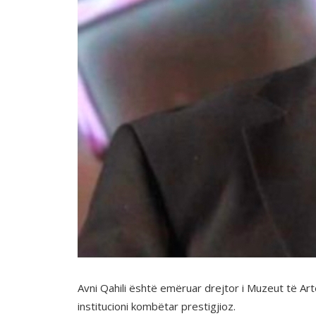
Avni Qahili është emëruar drejtor i Muzeut të Ar
institucioni kombëtar prestigjioz.