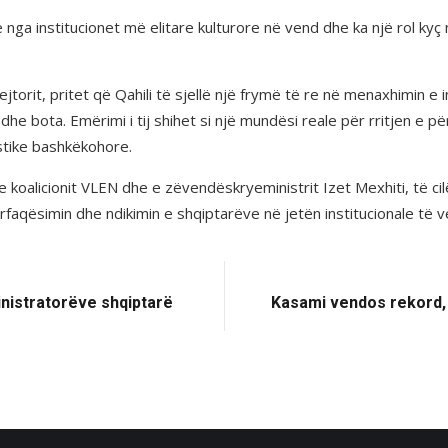
nga institucionet më elitare kulturore në vend dhe ka një rol ky
drejtorit, pritet që Qahili të sjellë një frymë të re në menaxhimin 
dhe bota. Emërimi i tij shihet si një mundësi reale për rritjen e 
stike bashkëkohore.
e koalicionit VLEN dhe e zëvendëskryeministrit Izet Mexhiti, të cilë
faqësimin dhe ndikimin e shqiptarëve në jetën institucionale të v
inistratorëve shqiptarë
Kasami vendos rekord, g