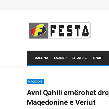
Skip
to
content
BALLINA
LAJME
SHOWBIZ
SPORT
MAQEDONI
Avni Qahili emërohet dre
Maqedoninë e Veriut