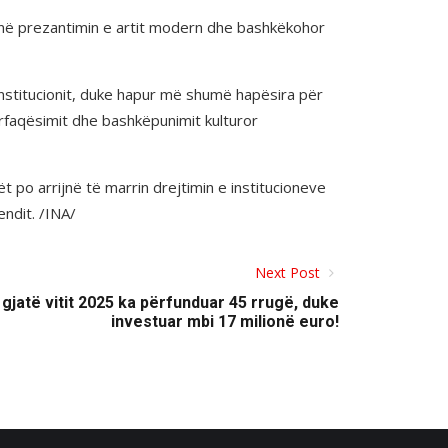
ç në prezantimin e artit modern dhe bashkëkohor
e institucionit, duke hapur më shumë hapësira për
përfaqësimit dhe bashkëpunimit kulturor
t po arrijnë të marrin drejtimin e institucioneve
endit. /INA/
Next Post
jatë vitit 2025 ka përfunduar 45 rrugë, duke
investuar mbi 17 milionë euro!