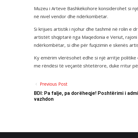
Muzeu i Arteve Bashkëkohore konsiderohet si një 
në nivel vendor dhe ndërkombëtar.
Si krijues artistik i njohur dhe tashmë në rolin e 
artistët shqiptarë nga Maqedonia e Veriut, rajoni 
ndërkombëtar, si dhe për fuqizimin e skenës arti
Ky emërim vlerësohet edhe si një arritje politike 
me rëndësi të veçantë shtetërore, duke rritur për
Previous Post
BDI: Pa falje, pa dorëheqje! Poshtërimi i adm
vazhdon