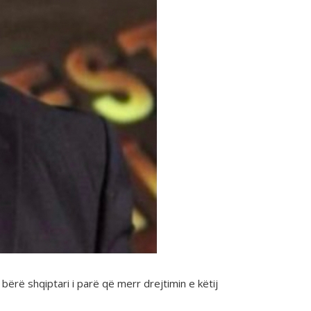
ërë shqiptari i parë që merr drejtimin e këtij