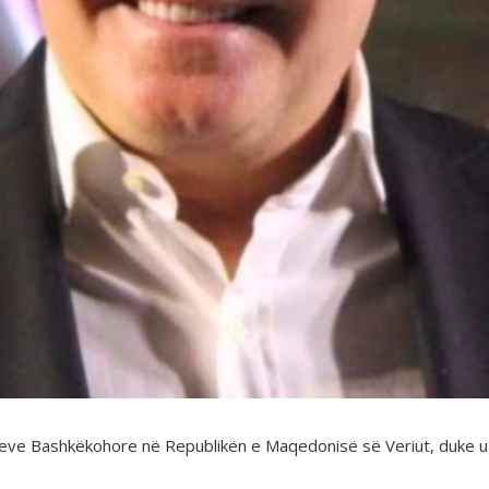
teve Bashkëkohore në Republikën e Maqedonisë së Veriut, duke u b