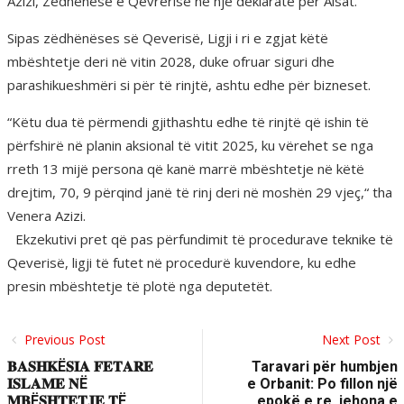
Azizi, Zëdhënëse e Qevrerisë në një deklaratë për Alsat.
Sipas zëdhënëses së Qeverisë, Ligji i ri e zgjat këtë
mbështetje deri në vitin 2028, duke ofruar siguri dhe
parashikueshmëri si për të rinjtë, ashtu edhe për bizneset.
“Këtu dua të përmendi gjithashtu edhe të rinjtë që ishin të
përfshirë në planin aksional të vitit 2025, ku vërehet se nga
rreth 13 mijë persona që kanë marrë mbështetje në këtë
drejtim, 70, 9 përqind janë të rinj deri në moshën 29 vjeç,“ tha
Venera Azizi.
Ekzekutivi pret që pas përfundimit të procedurave teknike të
Qeverisë, ligji të futet në procedurë kuvendore, ku edhe
presin mbështetje të plotë nga deputetët.
Previous Post
Next Post
𝐁𝐀𝐒𝐇𝐊Ë𝐒𝐈𝐀 𝐅𝐄𝐓𝐀𝐑𝐄
Taravari për humbjen
𝐈𝐒𝐋𝐀𝐌𝐄 𝐍Ë
e Orbanit: Po fillon një
𝐌𝐁Ë𝐒𝐇𝐓𝐄𝐓𝐉𝐄 𝐓Ë
epokë e re, jehona e