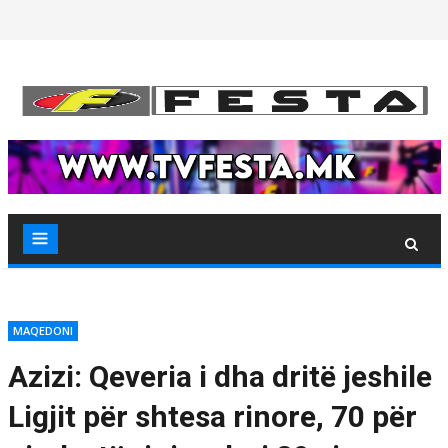
Skip
to
content
MAQEDONI
Azizi: Qeveria i dha dritë jeshile
Ligjit për shtesa rinore, 70 për