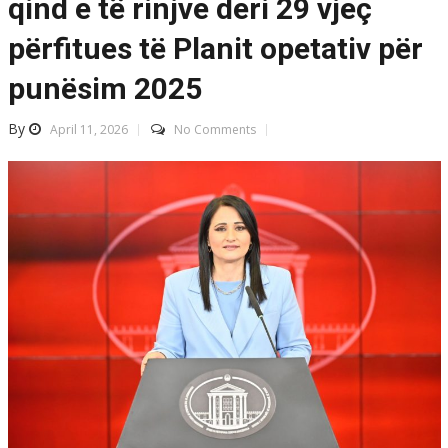
qind e të rinjve deri 29 vjeç
përfitues të Planit opetativ për
punësim 2025
By
April 11, 2026
No Comments