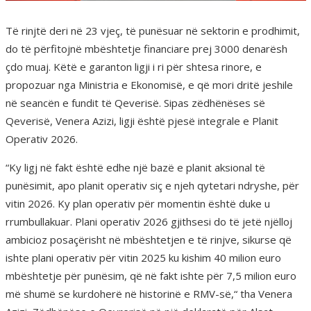
Të rinjtë deri në 23 vjeç, të punësuar në sektorin e prodhimit,
do të përfitojnë mbështetje financiare prej 3000 denarësh
çdo muaj. Këtë e garanton ligji i ri për shtesa rinore, e
propozuar nga Ministria e Ekonomisë, e që mori dritë jeshile
në seancën e fundit të Qeverisë. Sipas zëdhënëses së
Qeverisë, Venera Azizi, ligji është pjesë integrale e Planit
Operativ 2026.
“Ky ligj në fakt është edhe një bazë e planit aksional të
punësimit, apo planit operativ siç e njeh qytetari ndryshe, për
vitin 2026. Ky plan operativ për momentin është duke u
rrumbullakuar. Plani operativ 2026 gjithsesi do të jetë njëlloj
ambicioz posaçërisht në mbështetjen e të rinjve, sikurse që
ishte plani operativ për vitin 2025 ku kishim 40 milion euro
mbështetje për punësim, që në fakt ishte për 7,5 milion euro
më shumë se kurdoherë në historinë e RMV-së,“ tha Venera