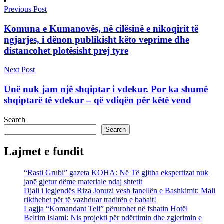
Previous Post
Komuna e Kumanovës, në cilësinë e nikoqirit të
ngjarjes, i dënon publikisht këto veprime dhe
distancohet plotësisht prej tyre
Next Post
Unë nuk jam një shqiptar i vdekur. Por ka shumë
shqiptarë të vdekur – që vdiqën për këtë vend
Search
Search
Lajmet e fundit
“Rasti Grubi” gazeta KOHA: Në Të gjitha ekspertizat nuk
janē gjetur dëme materiale ndaj shtetit
Djali i legjendës Riza Jonuzi vesh fanellën e Bashkimit: Mali
rikthehet për të vazhduar traditën e babait!
Lagjja “Komandant Teli” përurohet në fshatin Hotël
Belrim Islami: Nis projekti për ndërtimin dhe zgjerimin e