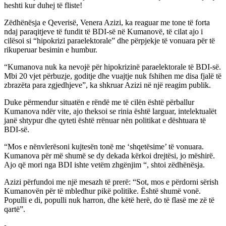
heshti kur duhej të fliste!
Zëdhënësja e Qeverisë, Venera Azizi, ka reaguar me tone të forta
ndaj paraqitjeve të fundit të BDI-së në Kumanovë, të cilat ajo i
cilësoi si “hipokrizi paraelektorale” dhe përpjekje të vonuara për të
rikuperuar besimin e humbur.
“Kumanova nuk ka nevojë për hipokrizinë paraelektorale të BDI-së.
Mbi 20 vjet përbuzje, goditje dhe vuajtje nuk fshihen me disa fjalë të
zbrazëta para zgjedhjeve”, ka shkruar Azizi në një reagim publik.
Duke përmendur situatën e rëndë me të cilën është përballur
Kumanova ndër vite, ajo theksoi se rinia është larguar, intelektualët
janë shtypur dhe qyteti është rrënuar nën politikat e dështuara të
BDI-së.
“Mos e nënvlerësoni kujtesën tonë me ‘shqetësime’ të vonuara.
Kumanova për më shumë se dy dekada kërkoi drejtësi, jo mëshirë.
Ajo që mori nga BDI ishte vetëm zhgënjim “, shtoi zëdhënësja.
Azizi përfundoi me një mesazh të prerë: “Sot, mos e përdorni sërish
Kumanovën për të mbledhur pikë politike. Është shumë vonë.
Populli e di, populli nuk harron, dhe këtë herë, do të flasë me zë të
qartë”.