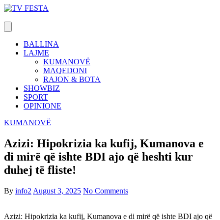
Skip
to
content
BALLINA
LAJME
KUMANOVË
MAQEDONI
RAJON & BOTA
SHOWBIZ
SPORT
OPINIONE
KUMANOVË
Azizi: Hipokrizia ka kufij, Kumanova e
di mirë që ishte BDI ajo që heshti kur
duhej të fliste!
By
info2
August 3, 2025
No Comments
Azizi: Hipokrizia ka kufij, Kumanova e di mirë që ishte BDI ajo që