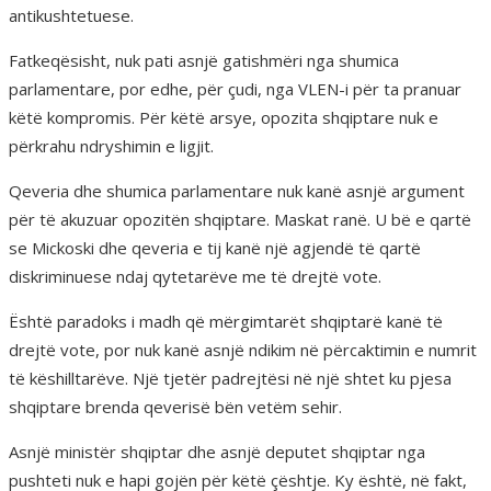
antikushtetuese.
Fatkeqësisht, nuk pati asnjë gatishmëri nga shumica
parlamentare, por edhe, për çudi, nga VLEN-i për ta pranuar
këtë kompromis. Për këtë arsye, opozita shqiptare nuk e
përkrahu ndryshimin e ligjit.
Qeveria dhe shumica parlamentare nuk kanë asnjë argument
për të akuzuar opozitën shqiptare. Maskat ranë. U bë e qartë
se Mickoski dhe qeveria e tij kanë një agjendë të qartë
diskriminuese ndaj qytetarëve me të drejtë vote.
Është paradoks i madh që mërgimtarët shqiptarë kanë të
drejtë vote, por nuk kanë asnjë ndikim në përcaktimin e numrit
të këshilltarëve. Një tjetër padrejtësi në një shtet ku pjesa
shqiptare brenda qeverisë bën vetëm sehir.
Asnjë ministër shqiptar dhe asnjë deputet shqiptar nga
pushteti nuk e hapi gojën për këtë çështje. Ky është, në fakt,