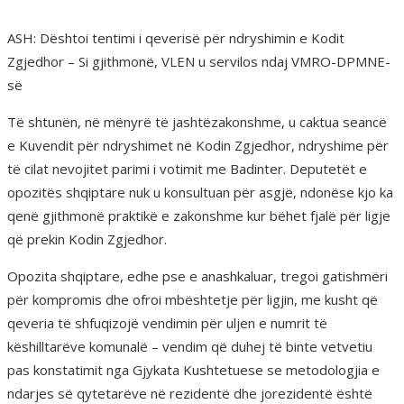
ASH: Dështoi tentimi i qeverisë për ndryshimin e Kodit
Zgjedhor – Si gjithmonë, VLEN u servilos ndaj VMRO-DPMNE-
së
Të shtunën, në mënyrë të jashtëzakonshme, u caktua seancë
e Kuvendit për ndryshimet në Kodin Zgjedhor, ndryshime për
të cilat nevojitet parimi i votimit me Badinter. Deputetët e
opozitës shqiptare nuk u konsultuan për asgjë, ndonëse kjo ka
qenë gjithmonë praktikë e zakonshme kur bëhet fjalë për ligje
që prekin Kodin Zgjedhor.
Opozita shqiptare, edhe pse e anashkaluar, tregoi gatishmëri
për kompromis dhe ofroi mbështetje për ligjin, me kusht që
qeveria të shfuqizojë vendimin për uljen e numrit të
këshilltarëve komunalë – vendim që duhej të binte vetvetiu
pas konstatimit nga Gjykata Kushtetuese se metodologjia e
ndarjes së qytetarëve në rezidentë dhe jorezidentë është