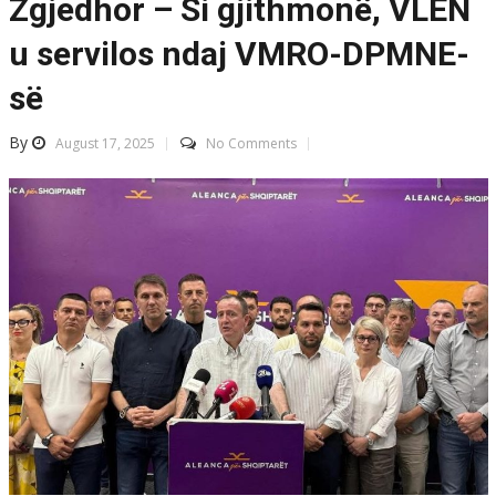
Zgjedhor – Si gjithmonë, VLEN
u servilos ndaj VMRO-DPMNE-
së
By
August 17, 2025
No Comments