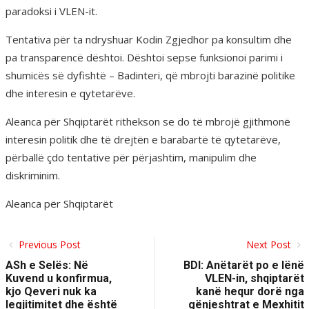
paradoksi i VLEN-it.
Tentativa për ta ndryshuar Kodin Zgjedhor pa konsultim dhe
pa transparencë dështoi. Dështoi sepse funksionoi parimi i
shumicës së dyfishtë – Badinteri, që mbrojti barazinë politike
dhe interesin e qytetarëve.
Aleanca për Shqiptarët rithekson se do të mbrojë gjithmonë
interesin politik dhe të drejtën e barabartë të qytetarëve,
përballë çdo tentative për përjashtim, manipulim dhe
diskriminim.
Aleanca për Shqiptarët
Previous Post
Next Post
ASh e Selës: Në
BDI: Anëtarët po e lënë
Kuvend u konfirmua,
VLEN-in, shqiptarët
kjo Qeveri nuk ka
kanë hequr dorë nga
legjitimitet dhe është
gënjeshtrat e Mexhitit