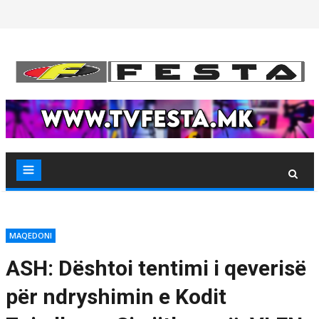
Skip
to
content
MAQEDONI
ASH: Dështoi tentimi i qeverisë
për ndryshimin e Kodit