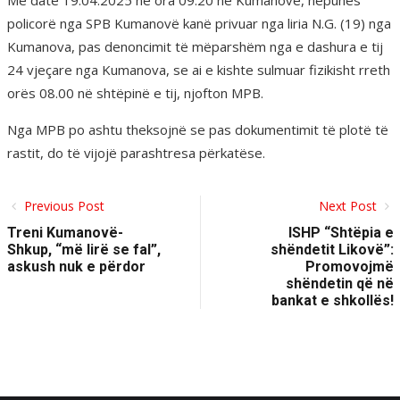
Me datë 19.04.2025 në ora 09.20 në Kumanovë, nëpunës
policorë nga SPB Kumanovë kanë privuar nga liria N.G. (19) nga
Kumanova, pas denoncimit të mëparshëm nga e dashura e tij
24 vjeçare nga Kumanova, se ai e kishte sulmuar fizikisht rreth
orës 08.00 në shtëpinë e tij, njofton MPB.
Nga MPB po ashtu theksojnë se pas dokumentimit të plotë të
rastit, do të vijojë parashtresa përkatëse.
Previous Post
Next Post
Treni Kumanovë-
ISHP “Shtëpia e
Shkup, “më lirë se fal”,
shëndetit Likovë”:
askush nuk e përdor
Promovojmë
shëndetin që në
bankat e shkollës!