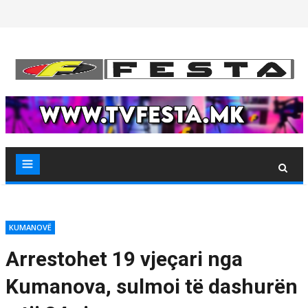
Skip
to
content
KUMANOVË
Arrestohet 19 vjeçari nga
Kumanova, sulmoi të dashurën