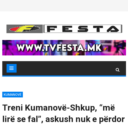
Skip
to
content
KUMANOVË
Treni Kumanovë-Shkup, “më
lirë se fal”, askush nuk e përdor