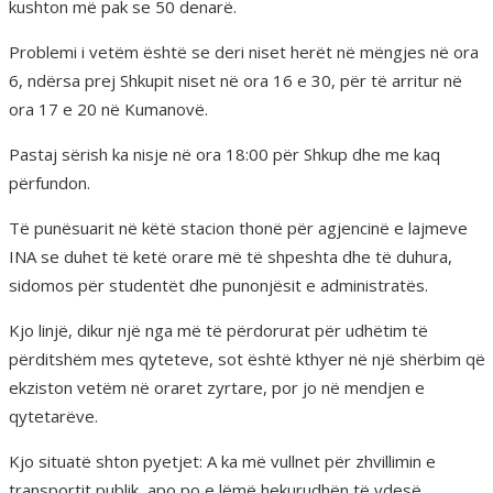
kushton më pak se 50 denarë.
Problemi i vetëm është se deri niset herët në mëngjes në ora
6, ndërsa prej Shkupit niset në ora 16 e 30, për të arritur në
ora 17 e 20 në Kumanovë.
Pastaj sërish ka nisje në ora 18:00 për Shkup dhe me kaq
përfundon.
Të punësuarit në këtë stacion thonë për agjencinë e lajmeve
INA se duhet të ketë orare më të shpeshta dhe të duhura,
sidomos për studentët dhe punonjësit e administratës.
Kjo linjë, dikur një nga më të përdorurat për udhëtim të
përditshëm mes qyteteve, sot është kthyer në një shërbim që
ekziston vetëm në oraret zyrtare, por jo në mendjen e
qytetarëve.
Kjo situatë shton pyetjet: A ka më vullnet për zhvillimin e
transportit publik, apo po e lëmë hekurudhën të vdesë