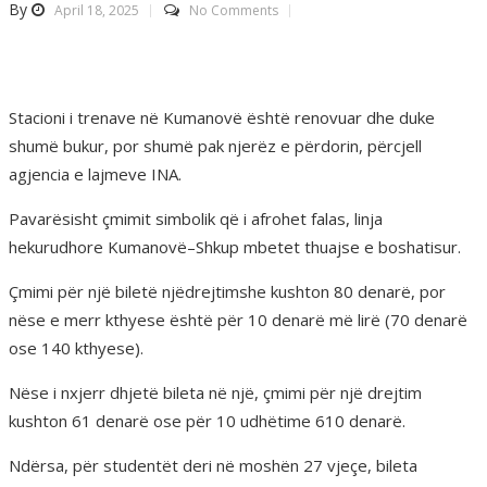
By
April 18, 2025
No Comments
Stacioni i trenave në Kumanovë është renovuar dhe duke
shumë bukur, por shumë pak njerëz e përdorin, përcjell
agjencia e lajmeve INA.
Pavarësisht çmimit simbolik që i afrohet falas, linja
hekurudhore Kumanovë–Shkup mbetet thuajse e boshatisur.
Çmimi për një biletë njëdrejtimshe kushton 80 denarë, por
nëse e merr kthyese është për 10 denarë më lirë (70 denarë
ose 140 kthyese).
Nëse i nxjerr dhjetë bileta në një, çmimi për një drejtim
kushton 61 denarë ose për 10 udhëtime 610 denarë.
Ndërsa, për studentët deri në moshën 27 vjeçe, bileta