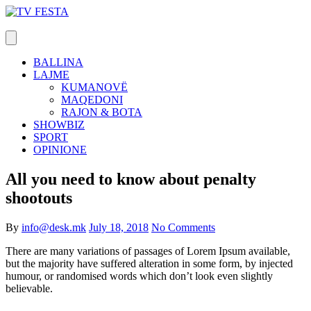
Skip
to
content
BALLINA
LAJME
KUMANOVË
MAQEDONI
RAJON & BOTA
SHOWBIZ
SPORT
OPINIONE
All you need to know about penalty
shootouts
By
info@desk.mk
July 18, 2018
No Comments
There are many variations of passages of Lorem Ipsum available,
but the majority have suffered alteration in some form, by injected
humour, or randomised words which don’t look even slightly
believable.