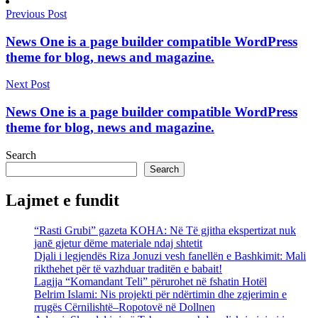
Previous Post
News One is a page builder compatible WordPress
theme for blog, news and magazine.
Next Post
News One is a page builder compatible WordPress
theme for blog, news and magazine.
Search
Search
Lajmet e fundit
“Rasti Grubi” gazeta KOHA: Në Të gjitha ekspertizat nuk
janē gjetur dëme materiale ndaj shtetit
Djali i legjendës Riza Jonuzi vesh fanellën e Bashkimit: Mali
rikthehet për të vazhduar traditën e babait!
Lagjja “Komandant Teli” përurohet në fshatin Hotël
Belrim Islami: Nis projekti për ndërtimin dhe zgjerimin e
rrugës Cërnilishtë–Ropotovë në Dollnen