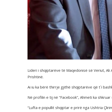
Lideri i shqiptarëve të Maqedonisë së Veriut, Al
Prishtinë.
Ai iu ka bërë thirrje gjithë shqiptarëve që t`i ba
Në profilin e tij në “Facebook”, Ahmeti ka shkruar
“Lufta e popullit shqiptar e prirë nga Ushtria Çl