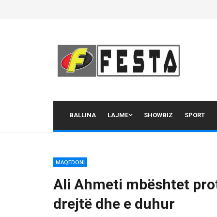
Skip
to
content
BALLINA
LAJME
SHOWBIZ
SPORT
MAQEDONI
Ali Ahmeti mbështet prot
drejtë dhe e duhur