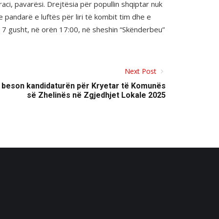
i, pavarësi. Drejtësia për popullin shqiptar nuk
pandarë e luftës për liri të kombit tim dhe e
ë 7 gusht, në orën 17:00, në sheshin “Skënderbeu”
Next Post
ë beson kandidaturën për Kryetar të Komunës
së Zhelinës në Zgjedhjet Lokale 2025