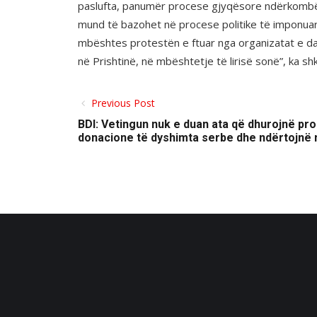
paslufta, panumër procese gjyqësore ndërkombëtar
mund të bazohet në procese politike të imponuara
mbështes protestën e ftuar nga organizatat e dal
në Prishtinë, në mbështetje të lirisë sonë”, ka sh
Previous Post
BDI: Vetingun nuk e duan ata që dhurojnë pro
donacione të dyshimta serbe dhe ndërtojnë 