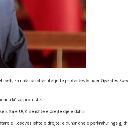
i Ahmeti, ka dalë në mbështetje të protestës kundër Gjykatës Spec
shkohen kësaj proteste.
 se lufta e UÇK-së ishte e drejtë dje e duhur.
irimtare e Kosovës ishtë e drejtë, e duhur dhe e përkrahur nga gji