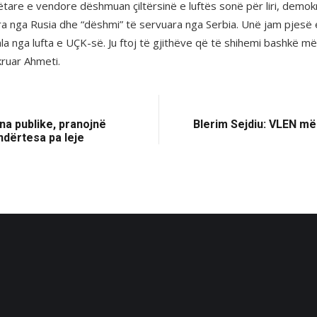
e e vendore dëshmuan çiltërsinë e luftës sonë për liri, demokrac
 nga Rusia dhe “dëshmi” të servuara nga Serbia. Unë jam pjesë e 
a nga lufta e UÇK-së. Ju ftoj të gjithëve që të shihemi bashkë m
kruar Ahmeti.
na publike, pranojnë
Blerim Sejdiu: VLEN m
ndërtesa pa leje