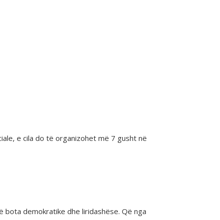
iale, e cila do të organizohet më 7 gusht në
thë bota demokratike dhe liridashëse. Që nga