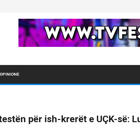
OPINIONE
estën për ish-krerët e UÇK-së: Lu