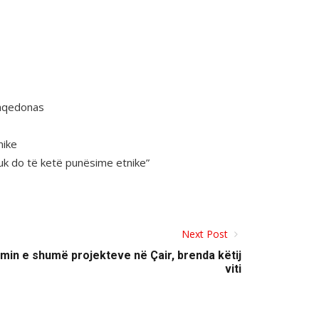
maqedonas
nike
nuk do të ketë punësime etnike”
Next Post
min e shumë projekteve në Çair, brenda këtij
viti