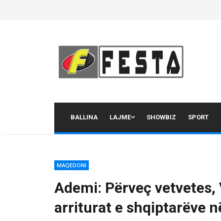
Skip
to
content
BALLINA
LAJME
SHOWBIZ
SPORT
MAQEDONI
Ademi: Përveç vetvetes,
arriturat e shqiptarëve 