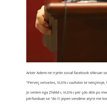
Arbër Ademi në rrjetin social facebook shkruan 
“Përveç vetvetes, VLEN-i vazhdon të nënçmojë, f
Jo vetëm nga ZNAM-i, VLEN-i për çdo ditë po merr
përfunduan se “do t’i jepen vendime atyre me kont