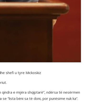
e shefi u tyre Mickoskiz
iut.
n qindra e mijëra shqiptarë”, ndërsa të nesërmen
se “lista bëni sa të doni, por punësime nuk ka”.