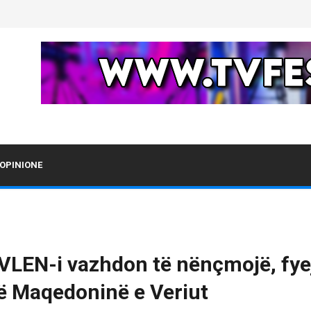
OPINIONE
 VLEN-i vazhdon të nënçmojë, fye
në Maqedoninë e Veriut