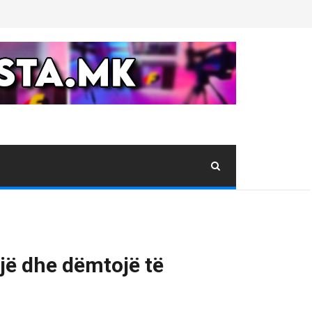
jë dhe dëmtojë të