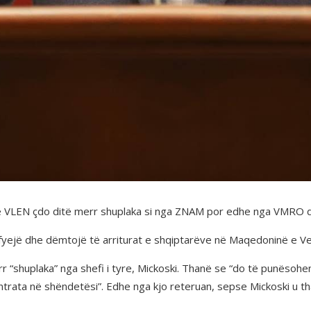
se VLEN çdo ditë merr shuplaka si nga ZNAM por edhe nga VMRO dh
yejë dhe dëmtojë të arriturat e shqiptarëve në Maqedoninë e Ver
 “shuplaka” nga shefi i tyre, Mickoski. Thanë se “do të punësohe
rata në shëndetësi”. Edhe nga kjo reteruan, sepse Mickoski u tha 