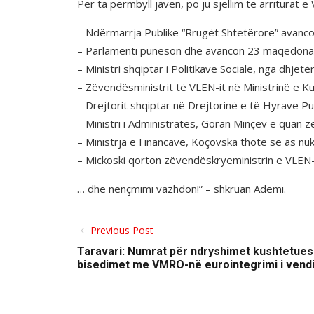
Për ta përmbyll javën, po ju sjellim të arriturat e 
– Ndërmarrja Publike “Rrugët Shtetërore” avanc
– Parlamenti punëson dhe avancon 23 maqedonas
– Ministri shqiptar i Politikave Sociale, nga dh
– Zëvendësministrit të VLEN-it në Ministrinë e K
– Drejtorit shqiptar në Drejtorinë e të Hyrave 
– Ministri i Administratës, Goran Minçev e quan 
– Ministrja e Financave, Koçovska thotë se as n
– Mickoski qorton zëvendëskryeministrin e VLEN-it
… dhe nënçmimi vazhdon!” – shkruan Ademi.
Previous Post
Taravari: Numrat për ndryshimet kushtetues
bisedimet me VMRO-në eurointegrimi i vendit