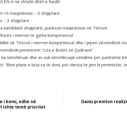
VLEN-it në shtatë ditët e fundit:
on 16 maqedonas – 0 shqiptarë
 – 3 shqiptarë
jetëra kandidatë shqiptarë, punëson maqedonas në Tetovë
ulturës i merren të gjitha kompetencat
Publike në Tetovë i merren kompetencat dhe i jepen zëvendësit 
zëvendëskryeministrin “Liza e Botës së Çudirave”
uk ka nënshkruar dhe as nuk nënshkruajë vendime për punësime et
: “Bëni plane e lista sa të doni, por derisa të jem kryeministër, 
e i kemi, edhe në
Ganiu premton realizi
 ishte temë prioritet