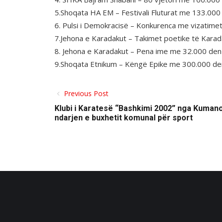
5.Shoqata HA EM – Festivali Fluturat me 133.000
6. Pulsi i Demokracisë – Konkurenca me vizatime
7.Jehona e Karadakut – Takimet poetike të Kara
8. Jehona e Karadakut – Pena ime me 32.000 den
9.Shoqata Etnikum – Këngë Epike me 300.000 de
Previous Post
Klubi i Karatesë “Bashkimi 2002” nga Kumano
ndarjen e buxhetit komunal për sport