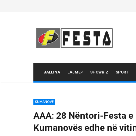
Skip
to
content
BALLINA
LAJME
SHOWBIZ
SPORT
KUMANOVË
AAA: 28 Nëntori-Festa e 
Kumanovës edhe në viti