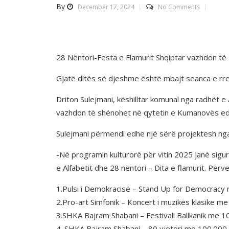
By
December 17, 2024
No Comments
28 Nëntori-Festa e Flamurit Shqiptar vazhdon t
Gjatë ditës së djeshme është mbajt seanca e rreg
Driton Sulejmani, këshilltar komunal nga radhët 
vazhdon të shënohet në qytetin e Kumanovës edh
Sulejmani përmendi edhe një sërë projektesh nga
-Në programin kulturorë për vitin 2025 janë sigu
e Alfabetit dhe 28 nëntori – Dita e flamurit. Për
1.Pulsi i Demokracisë – Stand Up for Democracy
2.Pro-art Simfonik – Koncert i muzikës klasike m
3.SHKA Bajram Shabani – Festivali Ballkanik me 
4. SHKA Bajram Shabani – 80 vjetori me 100.000