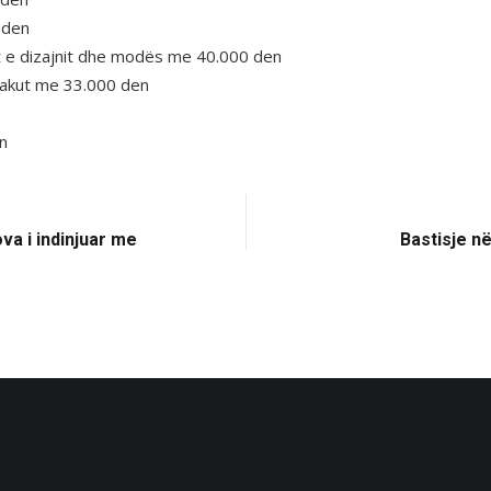
 den
t e dizajnit dhe modës me 40.000 den
dakut me 33.000 den
n
va i indinjuar me
Bastisje n