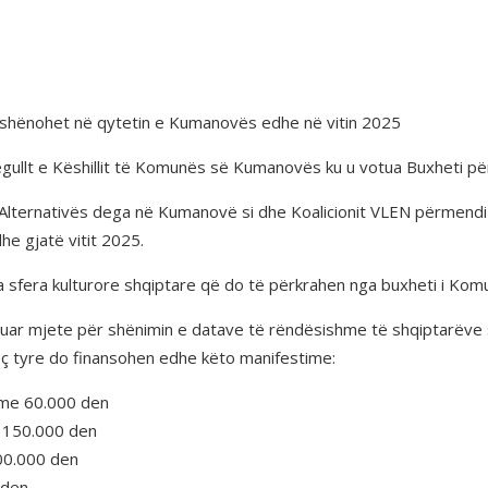
ë shënohet në qytetin e Kumanovës edhe në vitin 2025
ullt e Këshillit të Komunës së Kumanovës ku u votua Buxheti për
e Alternativës dega në Kumanovë si dhe Koalicionit VLEN përmendi
e gjatë vitit 2025.
 sfera kulturore shqiptare që do të përkrahen nga buxheti i Ko
ruar mjete për shënimin e datave të rëndësishme të shqiptarëve s
veç tyre do finansohen edhe këto manifestime:
 me 60.000 den
e 150.000 den
100.000 den
 den