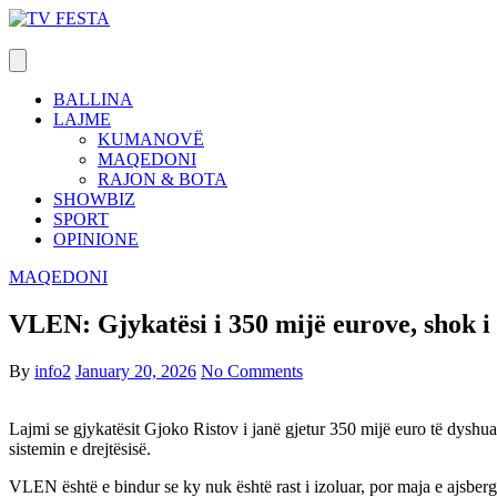
Skip
to
content
BALLINA
LAJME
KUMANOVË
MAQEDONI
RAJON & BOTA
SHOWBIZ
SPORT
OPINIONE
MAQEDONI
VLEN: Gjykatësi i 350 mijë eurove, shok i 
By
info2
January 20, 2026
No Comments
Lajmi se gjykatësit Gjoko Ristov i janë gjetur 350 mijë euro të dyshua
sistemin e drejtësisë.
VLEN është e bindur se ky nuk është rast i izoluar, por maja e ajsbergu