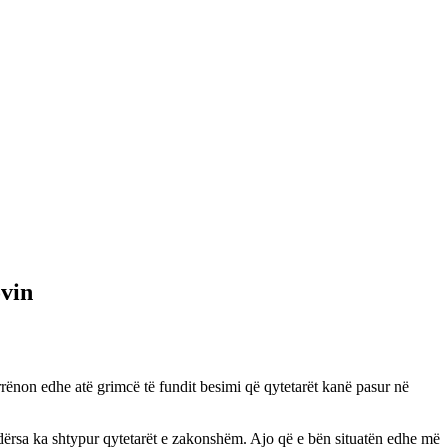
ovin
rrënon edhe atë grimcë të fundit besimi që qytetarët kanë pasur në
, ndërsa ka shtypur qytetarët e zakonshëm. Ajo që e bën situatën edhe më