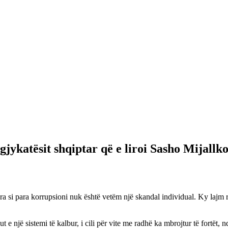
gjykatësit shqiptar që e liroi Sasho Mijallk
ra si para korrupsioni nuk është vetëm një skandal individual. Ky lajm 
t e një sistemi të kalbur, i cili për vite me radhë ka mbrojtur të fortët