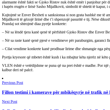
alarmante është fakti se Gjoko Ristov nuk është emër i panjohur për 
i hapën rrugën e lirisë Sasho Mijallkovit, simbolit të shtetit të kapur, i 
Kujtojmë se Enver Bexheti u sanksionua si non grata bashkë me të arr
Mijallkovit të gëzojë lirinë dhe t’i shpenzojë pasuritë e tij. Nëse diku
Prandaj sot shtrojmë diaa pyetje konkrete:
– Në sa lëndë tjera kanë qenë të përfshirë Gjoko Ristov dhe Enver Be
– Në sa raste kanë qenë pjesë e vendimeve për paraburgim, garanci fi
– Cilat vendime konkrete kanë prodhuar lirime dhe shmangie nga përg
Pyetja kryesore që mbetet është kush i ka mbajtur këta njerëz në këto 
VLEN është e vetëdijshme se puna që na pret është e madhe. Por një g
kalbur deri në palcë.
Previous Post
Fillon testimi i kamerave për mbikëqyrje në trafik në 
Next Post