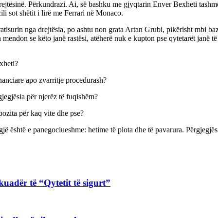
drejtësinë. Përkundrazi. Ai, së bashku me gjyqtarin Enver Bexheti tashm
cili sot shëtit i lirë me Ferrari në Monaco.
atisurin nga drejtësia, po ashtu non grata Artan Grubi, pikërisht mbi
sh mendon se këto janë rastësi, atëherë nuk e kupton pse qytetarët janë të
xheti?
nanciare apo zvarritje procedurash?
jegjësia për njerëz të fuqishëm?
pozita për kaq vite dhe pse?
jë është e panegociueshme: hetime të plota dhe të pavarura. Përgjegjësi
kuadër të “Qytetit të sigurt”