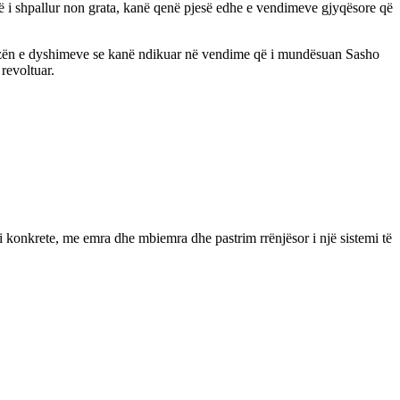
ë i shpallur non grata, kanë qenë pjesë edhe e vendimeve gjyqësore që
 bazën e dyshimeve se kanë ndikuar në vendime që i mundësuan Sasho
 revoltuar.
 konkrete, me emra dhe mbiemra dhe pastrim rrënjësor i një sistemi të