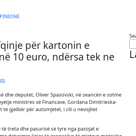
PINIONE
Se
qinje për kartonin e
L
në 10 euro, ndërsa tek ne
ts
së dhe deputet, Oliver Spasovski, në seancën e sotme
 pyetje ministres së Financave, Gordana Dimitrieska-
të gjelbër për automjetet, i cili u nevojitet
 të treta dhe pasurisë së tyre nga pasojat e
me detyrimin ligjor të pronarëve të mjeteve motorike