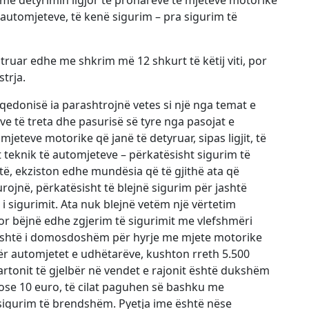
të automjeteve, të kenë sigurim – pra sigurim të
truar edhe me shkrim më 12 shkurt të këtij viti, por
trja.
qedonisë ia parashtrojnë vetes si një nga temat e
e të treta dhe pasurisë së tyre nga pasojat e
jeteve motorike që janë të detyruar, sipas ligjit, të
t teknik të automjeteve – përkatësisht sigurim të
të, ekziston edhe mundësia që të gjithë ata që
rojnë, përkatësisht të blejnë sigurim për jashtë
 i sigurimit. Ata nuk blejnë vetëm një vërtetim
or bëjnë edhe zgjerim të sigurimit me vlefshmëri
është i domosdoshëm për hyrje me mjete motorike
për automjetet e udhëtarëve, kushton rreth 5.500
kartonit të gjelbër në vendet e rajonit është dukshëm
ose 10 euro, të cilat paguhen së bashku me
 sigurim të brendshëm. Pyetja ime është nëse