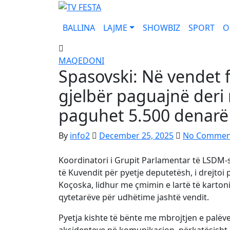
Skip
to
BALLINA
LAJME
SHOWBIZ
SPORT
O
content
MAQEDONI
Spasovski: Në vendet f
gjelbër paguajnë deri 
paguhet 5.500 denarë
By
info2
December 25, 2025
No Commen
Koordinatori i Grupit Parlamentar të LSDM-
të Kuvendit për pyetje deputetësh, i drejtoi
Koçoska, lidhur me çmimin e lartë të kartonit 
qytetarëve për udhëtime jashtë vendit.
Pyetja kishte të bënte me mbrojtjen e palëve
aksidenteve në komunikacion, përkatësisht 