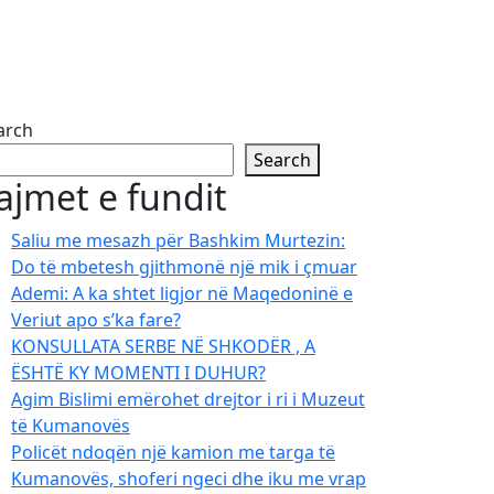
arch
Search
ajmet e fundit
Saliu me mesazh për Bashkim Murtezin:
Do të mbetesh gjithmonë një mik i çmuar
Ademi: A ka shtet ligjor në Maqedoninë e
Veriut apo s’ka fare?
KONSULLATA SERBE NË SHKODËR , A
ËSHTË KY MOMENTI I DUHUR?
Agim Bislimi emërohet drejtor i ri i Muzeut
të Kumanovës
Policët ndoqën një kamion me targa të
Kumanovës, shoferi ngeci dhe iku me vrap