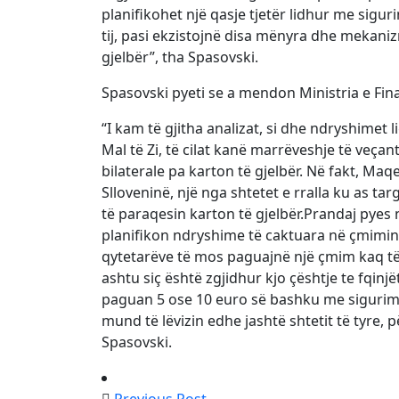
planifikohet një qasje tjetër lidhur me siguri
tij, pasi ekzistojnë disa mënyra dhe mekanizm
gjelbër”, tha Spasovski.
Spasovski pyeti se a mendon Ministria e Fin
“I kam të gjitha analizat, si dhe ndryshimet
Mal të Zi, të cilat kanë marrëveshje të veç
bilaterale pa karton të gjelbër. Në fakt, Maq
Slloveninë, një nga shtetet e rralla ku as 
të paraqesin karton të gjelbër.Prandaj pyes 
planifikon ndryshime të caktuara në çmimin e
qytetarëve të mos paguajnë një çmim kaq të 
ashtu siç është zgjidhur kjo çështje te fqinj
paguan 5 ose 10 euro së bashku me sigurim
mund të lëvizin edhe jashtë shtetit të tyre,
Spasovski.
Previous Post