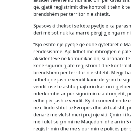
që, gjatë regjistrimit dhe kontrollit teknik 
brendshëm për territorin e shtetit.
Spasovski theksoi se këtë pyetje e ka parash
deri më sot nuk ka marrë përgjigje nga minis
“Kjo është një pyetje që edhe qytetarët e Ma
rëndësishme. Ajo lidhet me mbrojtjen e palëv
aksidenteve në komunikacion, si pronarë të m
kenë sigurim gjatë regjistrimit dhe kontrolli
brendshëm për territorin e shtetit. Megjitha
udhëtojnë jashtë vendit kanë detyrim të sigu
vendit ose të ashtuquajturin karton i gjelbër
ndërkombëtar për sigurimin e automjetit, p
edhe për jashtë vendit. Ky dokument ende 
në cilindo shtet të Evropës dhe aktualisht, 
denarë me vlefshmëri prej një viti. Çmimi i 
më i ulët se çmimi në Maqedoni dhe arrin 5 
regjistrimin dhe me sigurimin e policës për