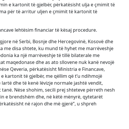
min e kartonit të gjelbër, përkatësisht ulja e çmimit të
a për të arritur uljen e çmimit të kartonit të
ancave lehtësim financiar të kësaj procedure.
 ligjore në Serbi, Bosnje dhe Hercegovinë, Kosovë dhe
anta me disa shtete, ku mund të hyhet me marrëveshje
edonia ka një marrëveshje të tillë bilaterale me
targat maqedonase dhe as ato sllovene nuk kanë nevojë
nëse Qeveria, përkatësisht Ministria e Financave,
 kartonit të gjelbër, me qëllim që t’u ndihmojë
lartë dhe të kenë lëvizje normale jashtë vendit,
ët tanë. Nëse shohim, secili prej shteteve përreth nesh
in e brendshëm dhe, në këtë mënyrë, qytetarët
 përkatësisht në rajon dhe më gjerë”, u shpreh