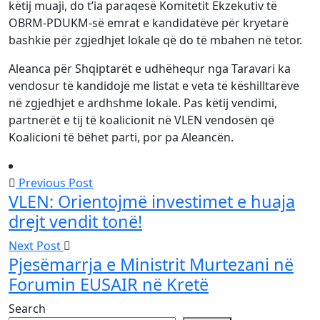
këtij muaji, do t’ia paraqesë Komitetit Ekzekutiv të
OBRM-PDUKM-së emrat e kandidatëve për kryetarë
bashkie për zgjedhjet lokale që do të mbahen në tetor.
Aleanca për Shqiptarët e udhëhequr nga Taravari ka
vendosur të kandidojë me listat e veta të këshilltarëve
në zgjedhjet e ardhshme lokale. Pas këtij vendimi,
partnerët e tij të koalicionit në VLEN vendosën që
Koalicioni të bëhet parti, por pa Aleancën.
Previous Post
VLEN: Orientojmë investimet e huaja
drejt vendit tonë!
Next Post
Pjesëmarrja e Ministrit Murtezani në
Forumin EUSAIR në Kretë
Search