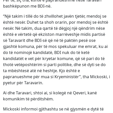
bashkëpunon me BDI-në.
“Një takim i tillë do të zhvillohet javën tjetër, mendoj se
është nesër. Duhet ta shoh orarin, por mendoj se është
nesër. Në takim, dua qartë të dëgjoj një qëndrim nëse
është e vërtetë që ekziston marrëveshje midis partisë
së Taravarit dhe BDI-së që në të paktën pesë ose
gjashtë komuna, për të mos spekuluar me emrat, ku ai
do të nominojë kandidatë, BDI nuk do të ketë
kandidatët e vet për kryetar komune, që së pari do të
thotë vetëposhtërim si parti politike, dhe së dyti se do
ta mbështesë atë në heshtje. Kjo është e
papranueshme për mua si Kryeministër”, tha Mickoski, i
pyetur për Taravarin.
Ai dhe Taravari, shtoi ai, si kolegë në Qeveri, kanë
komunikim të përditshëm.
Mickoski informoi gjithashtu se në gjysmën e dytë të