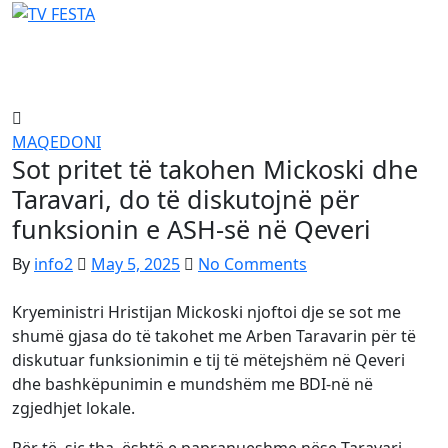
Skip
to
content
MAQEDONI
Sot pritet të takohen Mickoski dhe
Taravari, do të diskutojnë për
funksionin e ASH-së në Qeveri
By
info2
May 5, 2025
No Comments
Kryeministri Hristijan Mickoski njoftoi dje se sot me
shumë gjasa do të takohet me Arben Taravarin për të
diskutuar funksionimin e tij të mëtejshëm në Qeveri
dhe bashkëpunimin e mundshëm me BDI-në në
zgjedhjet lokale.
Për të, siç tha, është e papranueshme nëse Taravari