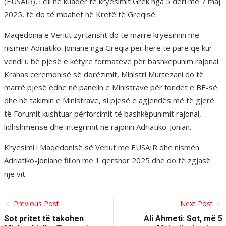
(EUSAIR), i cili në kuadër të kryesimit Grek nga 5 deri më 7 maj
2025, të do të mbahet në Kretë të Greqisë.
Maqedonia e Veriut zyrtarisht do të marrë kryesimin me
nismën Adriatiko-Joniane nga Greqia për herë të parë që kur
vendi u bë pjesë e këtyre formateve për bashkëpunim rajonal.
Krahas ceremonisë së dorëzimit, Ministri Murtezani do të
marrë pjesë edhe në panelin e Ministrave për fondet e BE-së
dhe në takimin e Ministrave, ​​si pjesë e agjendës më të gjerë
të Forumit kushtuar përforcimit të bashkëpunimit rajonal,
lidhshmërisë dhe integrimit në rajonin Adriatiko-Jonian.
Kryesimi i Maqedonisë së Veriut me EUSAIR dhe nismën
Adriatiko-Joniane fillon me 1 qershor 2025 dhe do të zgjasë
një vit.
Previous Post
Next Post
Sot pritet të takohen
Ali Ahmeti: Sot, më 5