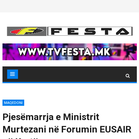
Skip
to
content
MAQEDONI
Pjesëmarrja e Ministrit
Murtezani në Forumin EUSAIR