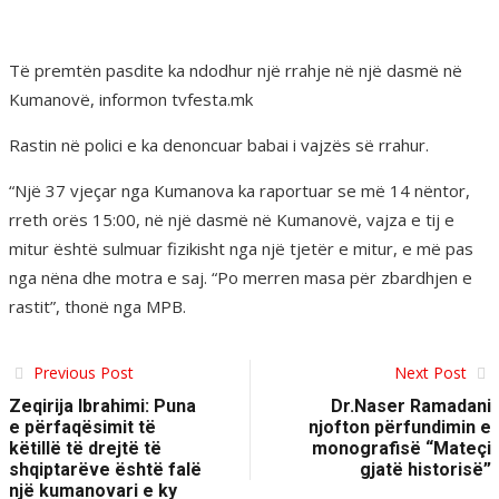
Të premtën pasdite ka ndodhur një rrahje në një dasmë në
Kumanovë, informon tvfesta.mk
Rastin në polici e ka denoncuar babai i vajzës së rrahur.
“Një 37 vjeçar nga Kumanova ka raportuar se më 14 nëntor,
rreth orës 15:00, në një dasmë në Kumanovë, vajza e tij e
mitur është sulmuar fizikisht nga një tjetër e mitur, e më pas
nga nëna dhe motra e saj. “Po merren masa për zbardhjen e
rastit”, thonë nga MPB.
Previous Post
Next Post
Zeqirija Ibrahimi: Puna
Dr.Naser Ramadani
e përfaqësimit të
njofton përfundimin e
këtillë të drejtë të
monografisë “Mateçi
shqiptarëve është falë
gjatë historisë”
një kumanovari e ky