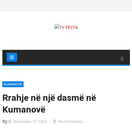
Skip
to
content
KUMANOVË
Rrahje në një dasmë në
Kumanovë
By
November 17, 2024
No Comments