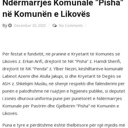
Ndërmarrjes Komunale “Pisha”
në Komunën e Likovës
By
December 30, 2025
No Comments
Për festat e fundvitit, në praninë e Kryetarit të Komunës së
Likovës z. Erkan Arifi, drejtorit të NK “Pisha” z. Hamdi Sherifi,
drejtorit të NK “Penda” z. Ylber Neziri, këshilltarëve komunalë
Labinot Azemi dhe Atulla Jakupi, si dhe Kryetarit të Degës se
ASH z. Shkëlqim Musliu, në shenjë respekti dhe falënderimi për
punën e palodhshme në ruajtjen e higjienës publike, si deputet
i zonës dhurova uniforma pune për punëtorët e Ndërmarrjes
Komunale për Pastrim dhe Gjelbërim “Pisha” në Komunën e
Likovës.
Puna e tyre e përditshme është thelbësore për një mjedis më