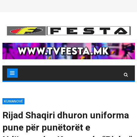
Skip
to
content
KUMANOVË
Rijad Shaqiri dhuron uniforma
pune për punëtorët e