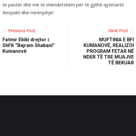
të pastër dhe më të shëndetshëm për të gjithë qytetarët.
Respekt dhe mirënjohje!
Previous Post
Next Post
Fatmir Ebibi drejtor i
MUFTINIA E BFI
ShFK “Bajram Shabani”
KUMANOVË, REALIZOI
Kumanovë
PROGRAM FETAR NË
NDER TË TRE MUAJVE
TË BEKUAR