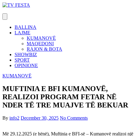
Skip
to
content
BALLINA
LAJME
KUMANOVË
MAQEDONI
RAJON & BOTA
SHOWBIZ
SPORT
OPINIONE
KUMANOVË
MUFTINIA E BFI KUMANOVË,
REALIZOI PROGRAM FETAR NË
NDER TË TRE MUAJVE TË BEKUAR
By
info2
December 30, 2025
No Comments
Më 29.12.2025 (e hënë), Muftinia e BFI-së – Kumanovë realizoi një