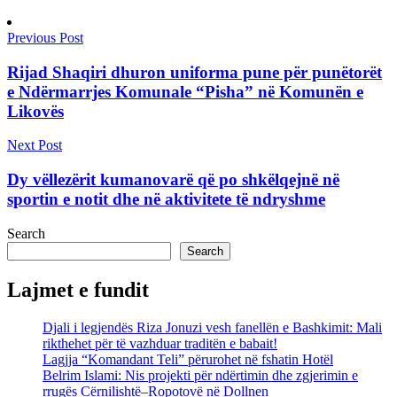
Previous Post
Rijad Shaqiri dhuron uniforma pune për punëtorët
e Ndërmarrjes Komunale “Pisha” në Komunën e
Likovës
Next Post
Dy vëllezërit kumanovarë që po shkëlqejnë në
sportin e notit dhe në aktivitete të ndryshme
Search
Search
Lajmet e fundit
Djali i legjendës Riza Jonuzi vesh fanellën e Bashkimit: Mali
rikthehet për të vazhduar traditën e babait!
Lagjja “Komandant Teli” përurohet në fshatin Hotël
Belrim Islami: Nis projekti për ndërtimin dhe zgjerimin e
rrugës Cërnilishtë–Ropotovë në Dollnen