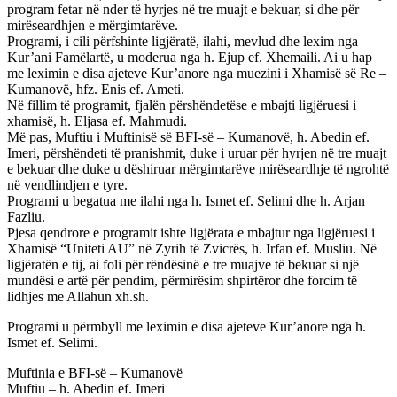
program fetar në nder të hyrjes në tre muajt e bekuar, si dhe për
mirëseardhjen e mërgimtarëve.
Programi, i cili përfshinte ligjëratë, ilahi, mevlud dhe lexim nga
Kur’ani Famëlartë, u moderua nga h. Ejup ef. Xhemaili. Ai u hap
me leximin e disa ajeteve Kur’anore nga muezini i Xhamisë së Re –
Kumanovë, hfz. Enis ef. Ameti.
Në fillim të programit, fjalën përshëndetëse e mbajti ligjëruesi i
xhamisë, h. Eljasa ef. Mahmudi.
Më pas, Muftiu i Muftinisë së BFI-së – Kumanovë, h. Abedin ef.
Imeri, përshëndeti të pranishmit, duke i uruar për hyrjen në tre muajt
e bekuar dhe duke u dëshiruar mërgimtarëve mirëseardhje të ngrohtë
në vendlindjen e tyre.
Programi u begatua me ilahi nga h. Ismet ef. Selimi dhe h. Arjan
Fazliu.
Pjesa qendrore e programit ishte ligjërata e mbajtur nga ligjëruesi i
Xhamisë “Uniteti AU” në Zyrih të Zvicrës, h. Irfan ef. Musliu. Në
ligjëratën e tij, ai foli për rëndësinë e tre muajve të bekuar si një
mundësi e artë për pendim, përmirësim shpirtëror dhe forcim të
lidhjes me Allahun xh.sh.
Programi u përmbyll me leximin e disa ajeteve Kur’anore nga h.
Ismet ef. Selimi.
Muftinia e BFI-së – Kumanovë
Muftiu – h. Abedin ef. Imeri