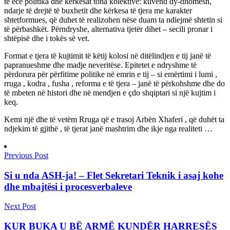
të ecë politika dhe kërkesat tona kolektive: kuvend dy-dhomësh,
ndarje të drejtë të buxhetit dhe kërkesa të tjera me karakter
shtetformues, që duhet të realizohen nëse duam ta ndiejmë shtetin si
të përbashkët. Përndryshe, alternativa tjetër dihet – secili pronar i
shtëpisë dhe i tokës së vet.
Format e tjera të kujtimit të këtij kolosi në ditëlindjen e tij janë të
papranueshme dhe madje neveritëse. Epitetet e ndryshme të
përdorura për përfitime politike në emrin e tij – si emërtimi i lumi ,
rruga , kodra , fusha , reforma e të tjera – janë të përkohshme dhe do
të mbeten në histori dhe në mendjen e çdo shqiptari si një kujtim i
keq.
Kemi një dhe të vetëm Rruga që e trasoj Arbën Xhaferi , që duhët ta
ndjekim të gjithë , të tjerat janë mashtrim dhe ikje nga realiteti …
Previous Post
Si u nda ASH-ja! – Flet Sekretari Teknik i asaj kohe
dhe mbajtësi i procesverbaleve
Next Post
KUR BUKA U BË ARMË KUNDËR HARRESËS