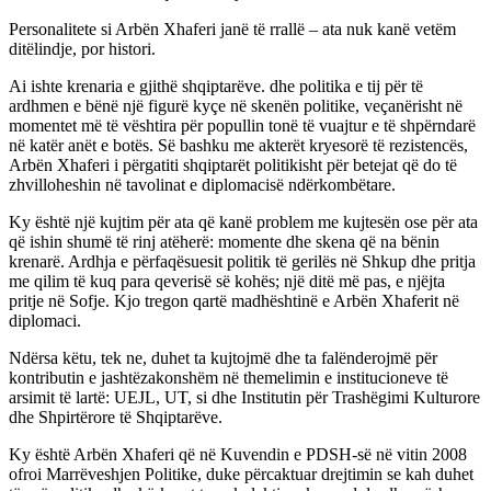
Personalitete si Arbën Xhaferi janë të rrallë – ata nuk kanë vetëm
ditëlindje, por histori.
Ai ishte krenaria e gjithë shqiptarëve. dhe politika e tij për të
ardhmen e bënë një figurë kyçe në skenën politike, veçanërisht në
momentet më të vështira për popullin tonë të vuajtur e të shpërndarë
në katër anët e botës. Së bashku me akterët kryesorë të rezistencës,
Arbën Xhaferi i përgatiti shqiptarët politikisht për betejat që do të
zhvilloheshin në tavolinat e diplomacisë ndërkombëtare.
Ky është një kujtim për ata që kanë problem me kujtesën ose për ata
që ishin shumë të rinj atëherë: momente dhe skena që na bënin
krenarë. Ardhja e përfaqësuesit politik të gerilës në Shkup dhe pritja
me qilim të kuq para qeverisë së kohës; një ditë më pas, e njëjta
pritje në Sofje. Kjo tregon qartë madhështinë e Arbën Xhaferit në
diplomaci.
Ndërsa këtu, tek ne, duhet ta kujtojmë dhe ta falënderojmë për
kontributin e jashtëzakonshëm në themelimin e institucioneve të
arsimit të lartë: UEJL, UT, si dhe Institutin për Trashëgimi Kulturore
dhe Shpirtërore të Shqiptarëve.
Ky është Arbën Xhaferi që në Kuvendin e PDSH-së në vitin 2008
ofroi Marrëveshjen Politike, duke përcaktuar drejtimin se kah duhet