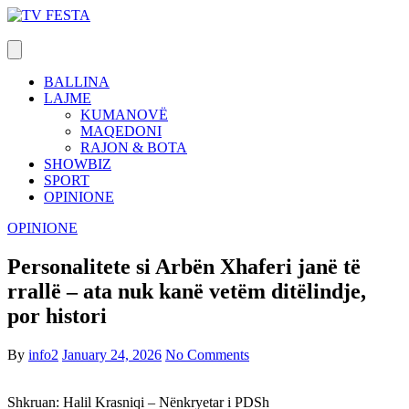
Skip
to
content
BALLINA
LAJME
KUMANOVË
MAQEDONI
RAJON & BOTA
SHOWBIZ
SPORT
OPINIONE
OPINIONE
Personalitete si Arbën Xhaferi janë të
rrallë – ata nuk kanë vetëm ditëlindje,
por histori
By
info2
January 24, 2026
No Comments
Shkruan: Halil Krasniqi – Nënkryetar i PDSh