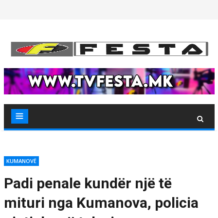
Skip
to
content
KUMANOVË
Padi penale kundër një të
mituri nga Kumanova, policia