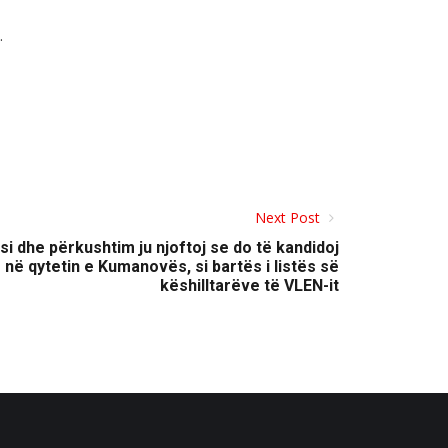
.
Next Post
i dhe përkushtim ju njoftoj se do të kandidoj
r në qytetin e Kumanovës, si bartës i listës së
këshilltarëve të VLEN-it