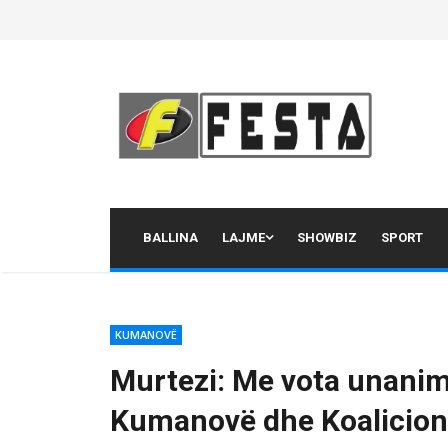
Skip
to
content
BALLINA
LAJME
SHOWBIZ
SPORT
KUMANOVË
Murtezi: Me vota unanime
Kumanovë dhe Koalicion