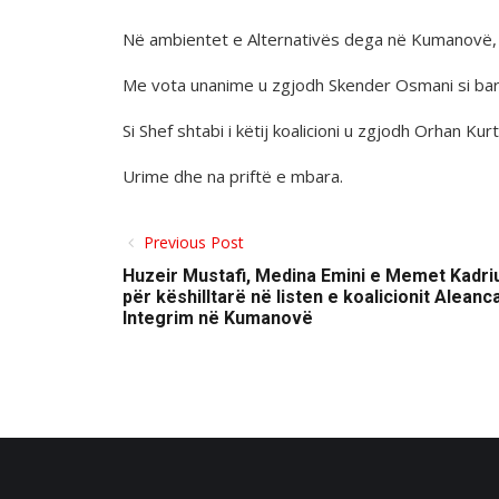
Në ambientet e Alternativës dega në Kumanovë, u
Me vota unanime u zgjodh Skender Osmani si bart
Si Shef shtabi i këtij koalicioni u zgjodh Orhan Kur
Urime dhe na priftë e mbara.
Previous Post
Huzeir Mustafi, Medina Emini e Memet Kadri
për këshilltarë në listen e koalicionit Alea
Integrim në Kumanovë