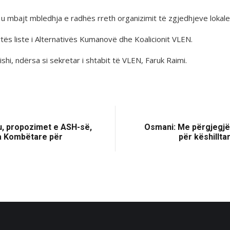
 mbajt mbledhja e radhës rreth organizimit të zgjedhjeve lokale
ës liste i Alternativës Kumanovë dhe Koalicionit VLEN.
tishi, ndërsa si sekretar i shtabit të VLEN, Faruk Raimi.
u, propozimet e ASH-së,
Osmani: Me përgjegjës
nca Kombëtare për
për këshillta