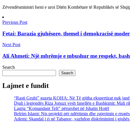
Zëvendësministri Iseni e uroi Ditën Kombëtare të Republikës së Shqip
Previous Post
Fetai: Barazia gjuhësore, themel i demokracisë mode
Next Post
Ali Ahmeti: Një mbrëmje e mbushur me respekt, bash
Search
Search
Lajmet e fundit
“Rasti Grubi” gazeta KOHA: Në Të gjitha ekspertizat nuk janē g
Djali i legjendës Riza Jonuzi vesh fanellën e Bashkimit: Mali rik
Lagjja “Komandant Teli” përurohet në fshatin Hotël
Belrim Islami: Nis projekti për ndërtimin dhe zgjerimin e rrug
Ademi: Skandal i ri në Tabanoc, vazhdon diskriminimi i gjuhës