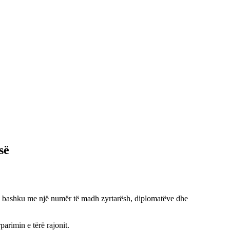
së
 së bashku me një numër të madh zyrtarësh, diplomatëve dhe
arimin e tërë rajonit.