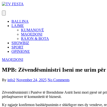
Skip
to
content
BALLINA
LAJME
KUMANOVË
MAQEDONI
RAJON & BOTA
SHOWBIZ
SPORT
OPINIONE
MAQEDONI
MPB: Zëvendësministri Iseni me urim për 
By
info2
November 24, 2025
No Comments
Zëvendësministri i Punëve të Brendshme Astrit Iseni mori pjesë në pr
përfaqësuesve të komunitetit të biznesit.
Ky ngjarje konfirmon bashkëpunimin e shkëlqyer mes dy vendeve, respek