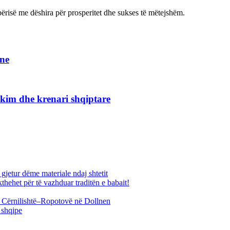
ërisë me dëshira për prosperitet dhe sukses të mëtejshëm.
rne
kim dhe krenari shqiptare
jetur dëme materiale ndaj shtetit
thehet për të vazhduar traditën e babait!
ës Cërnilishtë–Ropotovë në Dollnen
 shqipe