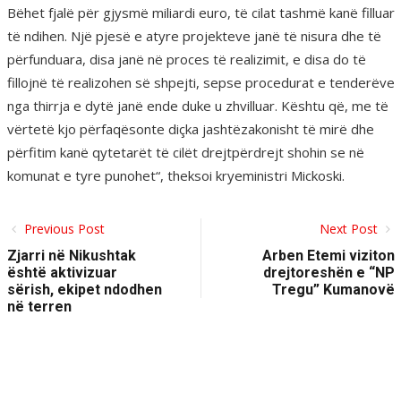
Bëhet fjalë për gjysmë miliardi euro, të cilat tashmë kanë filluar
të ndihen. Një pjesë e atyre projekteve janë të nisura dhe të
përfunduara, disa janë në proces të realizimit, e disa do të
fillojnë të realizohen së shpejti, sepse procedurat e tenderëve
nga thirrja e dytë janë ende duke u zhvilluar. Kështu që, me të
vërtetë kjo përfaqësonte diçka jashtëzakonisht të mirë dhe
përfitim kanë qytetarët të cilët drejtpërdrejt shohin se në
komunat e tyre punohet“, theksoi kryeministri Mickoski.
Previous Post
Next Post
Zjarri në Nikushtak
Arben Etemi viziton
është aktivizuar
drejtoreshën e “NP
sërish, ekipet ndodhen
Tregu” Kumanovë
në terren