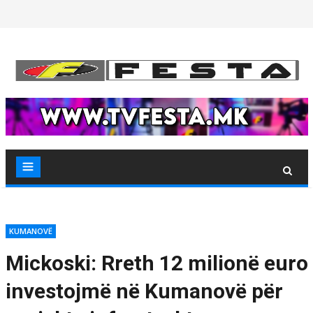
Skip
to
content
KUMANOVË
Mickoski: Rreth 12 milionë euro
investojmë në Kumanovë për