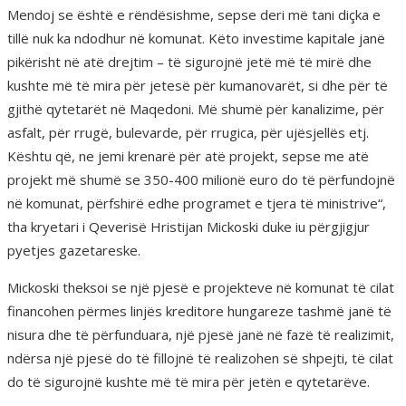
Mendoj se është e rëndësishme, sepse deri më tani diçka e
tillë nuk ka ndodhur në komunat. Këto investime kapitale janë
pikërisht në atë drejtim – të sigurojnë jetë më të mirë dhe
kushte më të mira për jetesë për kumanovarët, si dhe për të
gjithë qytetarët në Maqedoni. Më shumë për kanalizime, për
asfalt, për rrugë, bulevarde, për rrugica, për ujësjellës etj.
Kështu që, ne jemi krenarë për atë projekt, sepse me atë
projekt më shumë se 350-400 milionë euro do të përfundojnë
në komunat, përfshirë edhe programet e tjera të ministrive“,
tha kryetari i Qeverisë Hristijan Mickoski duke iu përgjigjur
pyetjes gazetareske.
Mickoski theksoi se një pjesë e projekteve në komunat të cilat
financohen përmes linjës kreditore hungareze tashmë janë të
nisura dhe të përfunduara, një pjesë janë në fazë të realizimit,
ndërsa një pjesë do të fillojnë të realizohen së shpejti, të cilat
do të sigurojnë kushte më të mira për jetën e qytetarëve.