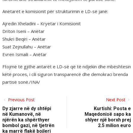
Anëtarët e komisionit për strukturimin e LD-së janë:
Ajredin Xheladini – Kryetar i Komisionit
Driton Iseni – Anëtar
Shukri Beqiri – Anëtar
Suat Zejnullahu – Anëtar
Evren Ismaili – Anëtar
Ftojmë të gjithë antarët e LD-së që të ndjekin dhe mbështesin
këtë proces, i cili siguron transparencë dhe demokraci brenda
partisë sonë./INA/
Previous Post
Next Post
Dy zjarre në dy shtëpi
Kurtishi: Posta e
në Kumanovë, në
Maqedonisë sapo ka
njërën ka shpërthyer
shlyer një borxh prej
bombol gazi, në tjetrën
2.5 milion euro
ka marrë flakë bojleri