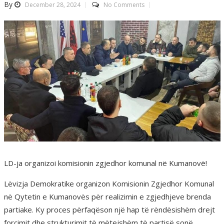
By
December 28, 2024
No Comments
LD-ja organizoi komisionin zgjedhor komunal në Kumanovë!
Lëvizja Demokratike organizon Komisionin Zgjedhor Komunal
në Qytetin e Kumanovës për realizimin e zgjedhjeve brenda
partiake. Ky proces përfaqëson një hap të rëndësishëm drejt
forcimit dhe strukturimit të mëtejshëm të partisë sonë.