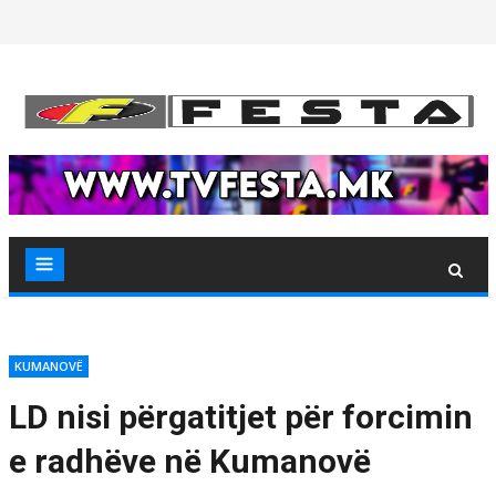
Skip
to
content
KUMANOVË
LD nisi përgatitjet për forcimin
e radhëve në Kumanovë