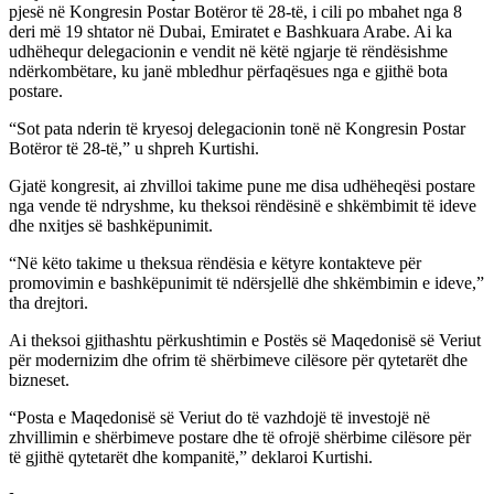
pjesë në Kongresin Postar Botëror të 28-të, i cili po mbahet nga 8
deri më 19 shtator në Dubai, Emiratet e Bashkuara Arabe. Ai ka
udhëhequr delegacionin e vendit në këtë ngjarje të rëndësishme
ndërkombëtare, ku janë mbledhur përfaqësues nga e gjithë bota
postare.
“Sot pata nderin të kryesoj delegacionin tonë në Kongresin Postar
Botëror të 28-të,” u shpreh Kurtishi.
Gjatë kongresit, ai zhvilloi takime pune me disa udhëheqësi postare
nga vende të ndryshme, ku theksoi rëndësinë e shkëmbimit të ideve
dhe nxitjes së bashkëpunimit.
“Në këto takime u theksua rëndësia e këtyre kontakteve për
promovimin e bashkëpunimit të ndërsjellë dhe shkëmbimin e ideve,”
tha drejtori.
Ai theksoi gjithashtu përkushtimin e Postës së Maqedonisë së Veriut
për modernizim dhe ofrim të shërbimeve cilësore për qytetarët dhe
bizneset.
“Posta e Maqedonisë së Veriut do të vazhdojë të investojë në
zhvillimin e shërbimeve postare dhe të ofrojë shërbime cilësore për
të gjithë qytetarët dhe kompanitë,” deklaroi Kurtishi.