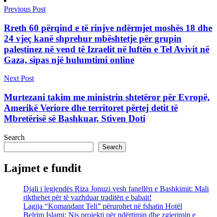
Previous Post
Rreth 60 përqind e të rinjve ndërmjet moshës 18 dhe
24 vjeç kanë shprehur mbështetje për grupin
palestinez në vend të Izraelit në luftën e Tel Avivit në
Gaza, sipas një hulumtimi online
Next Post
Murtezani takim me ministrin shtetëror për Evropë,
Amerikë Veriore dhe territoret përtej detit të
Mbretërisë së Bashkuar, Stiven Doti
Search
Search
Lajmet e fundit
Djali i legjendës Riza Jonuzi vesh fanellën e Bashkimit: Mali
rikthehet për të vazhduar traditën e babait!
Lagjja “Komandant Teli” përurohet në fshatin Hotël
Belrim Islami: Nis projekti për ndërtimin dhe zgjerimin e