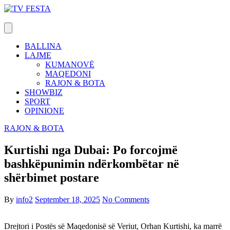
Skip
to
content
BALLINA
LAJME
KUMANOVË
MAQEDONI
RAJON & BOTA
SHOWBIZ
SPORT
OPINIONE
RAJON & BOTA
Kurtishi nga Dubai: Po forcojmë
bashkëpunimin ndërkombëtar në
shërbimet postare
By
info2
September 18, 2025
No Comments
Drejtori i Postës së Maqedonisë së Veriut, Orhan Kurtishi, ka marrë