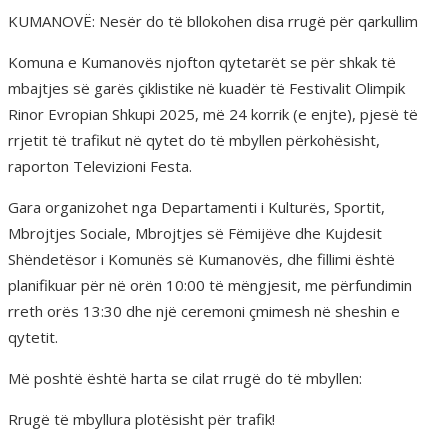
KUMANOVË: Nesër do të bllokohen disa rrugë për qarkullim
Komuna e Kumanovës njofton qytetarët se për shkak të
mbajtjes së garës çiklistike në kuadër të Festivalit Olimpik
Rinor Evropian Shkupi 2025, më 24 korrik (e enjte), pjesë të
rrjetit të trafikut në qytet do të mbyllen përkohësisht,
raporton Televizioni Festa.
Gara organizohet nga Departamenti i Kulturës, Sportit,
Mbrojtjes Sociale, Mbrojtjes së Fëmijëve dhe Kujdesit
Shëndetësor i Komunës së Kumanovës, dhe fillimi është
planifikuar për në orën 10:00 të mëngjesit, me përfundimin
rreth orës 13:30 dhe një ceremoni çmimesh në sheshin e
qytetit.
Më poshtë është harta se cilat rrugë do të mbyllen:
Rrugë të mbyllura plotësisht për trafik!