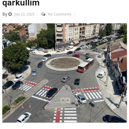
qarkullim
By
July 23, 2025
No Comments