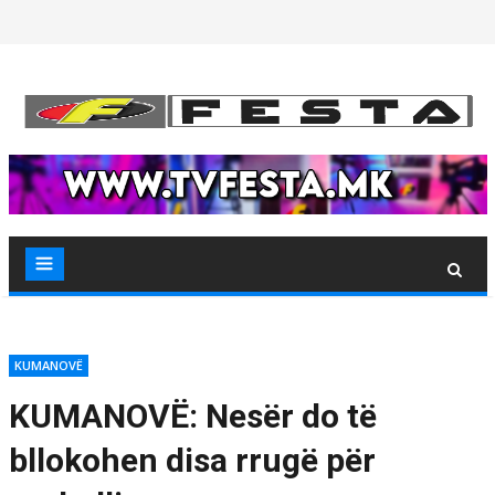
Skip
to
content
KUMANOVË
KUMANOVË: Nesër do të
bllokohen disa rrugë për