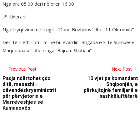
Nga ora 05:00 deri në orën 16:00
📍 Itinerari:
Nga kryqëzimi me rrugët “Done Bozhinov” dhe “11 Oktomvri”
Deri te rrethrrotullimi në bulevardin “Brigada e 3-të Sulmuese
Maqedonase” dhe rruga “Bajram Shabani”.
Previous Post
Next Post
Paqja ndërtohet çdo
10 vjet pa komandant
ditë, mesazhi i
Shqiponjën, e
zëvendëskryeministrit
përkujtojnë familjarë e
për përvjetorin e
bashkëluftëtarë
Marrëveshjes së
Kumanovës