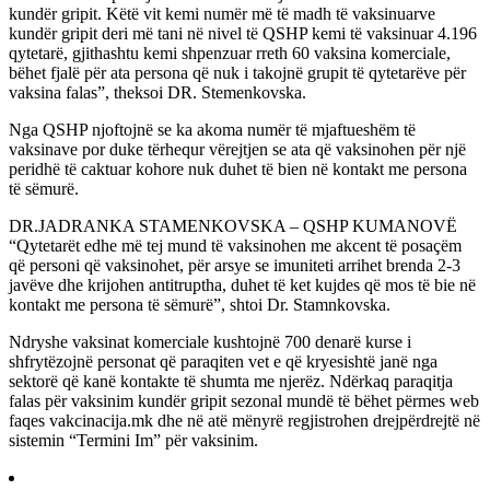
kundër gripit. Këtë vit kemi numër më të madh të vaksinuarve
kundër gripit deri më tani në nivel të QSHP kemi të vaksinuar 4.196
qytetarë, gjithashtu kemi shpenzuar rreth 60 vaksina komerciale,
bëhet fjalë për ata persona që nuk i takojnë grupit të qytetarëve për
vaksina falas”, theksoi DR. Stemenkovska.
Nga QSHP njoftojnë se ka akoma numër të mjaftueshëm të
vaksinave por duke tërhequr vërejtjen se ata që vaksinohen për një
peridhë të caktuar kohore nuk duhet të bien në kontakt me persona
të sëmurë.
DR.JADRANKA STAMENKOVSKA – QSHP KUMANOVË
“Qytetarët edhe më tej mund të vaksinohen me akcent të posaçëm
që personi që vaksinohet, për arsye se imuniteti arrihet brenda 2-3
javëve dhe krijohen antitruptha, duhet të ket kujdes që mos të bie në
kontakt me persona të sëmurë”, shtoi Dr. Stamnkovska.
Ndryshe vaksinat komerciale kushtojnë 700 denarë kurse i
shfrytëzojnë personat që paraqiten vet e që kryesishtë janë nga
sektorë që kanë kontakte të shumta me njerëz. Ndërkaq paraqitja
falas për vaksinim kundër gripit sezonal mundë të bëhet përmes web
faqes vakcinacija.mk dhe në atë mënyrë regjistrohen drejpërdrejtë në
sistemin “Termini Im” për vaksinim.