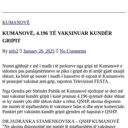
OPINIONE
KUMANOVË
KUMANOVË, 4.196 TË VAKSINUAR KUNDËR
GRIPIT
By
info2
January 26, 2025
No Comments
Numri gjithnjë e më i madh i të prekurve nga gripi në Kumanovë e
sidomos pas paralajmërimeve se piku i gripit do të arrijë gjatë muajit
shkurt, ka bërë që numër i madh i banorëve të rajonit të Kumanovës
të pranojnë vaksinat anti-grip, raporton Televizioni FESTA.
Nga Qendra për Shëndet Publik në Kumanovë njoftojnë se deri më
tani vaksinat kundër gripit i kanë pranuar 4.196 qytetarë duke shtuar
se ky numër çdo ditë shkon duke u rritur. QSHP, akoma disponon
me numër të mjaftueshëm të vaksinave falas si dhe atyre komerciale.
Punktet për vaksinim kundër gripit gjenden në hapsirat e QSHP.
DR.JADRANKA STAMENKOVSKA – QSHP KUMANOVË
“Ne akoma disponojmë me numër të mjaftueshëm të vaksinave