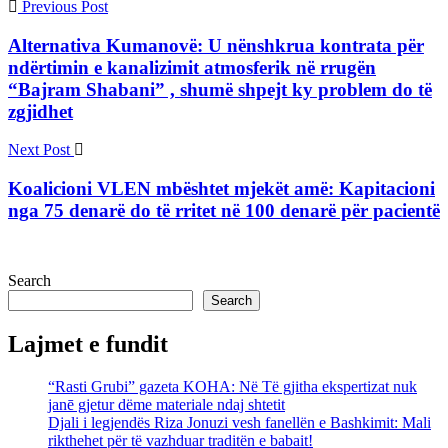
Previous Post
Alternativa Kumanovë: U nënshkrua kontrata për
ndërtimin e kanalizimit atmosferik në rrugën
“Bajram Shabani” , shumë shpejt ky problem do të
zgjidhet
Next Post
Koalicioni VLEN mbështet mjekët amë: Kapitacioni
nga 75 denarë do të rritet në 100 denarë për pacientë
Search
Search
Lajmet e fundit
“Rasti Grubi” gazeta KOHA: Në Të gjitha ekspertizat nuk
janē gjetur dëme materiale ndaj shtetit
Djali i legjendës Riza Jonuzi vesh fanellën e Bashkimit: Mali
rikthehet për të vazhduar traditën e babait!