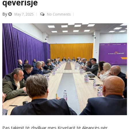
qeverisje
By
May 7, 2025
No Comments
Pas takimit të zhvilluar mes Kryetarit të Aleancës për