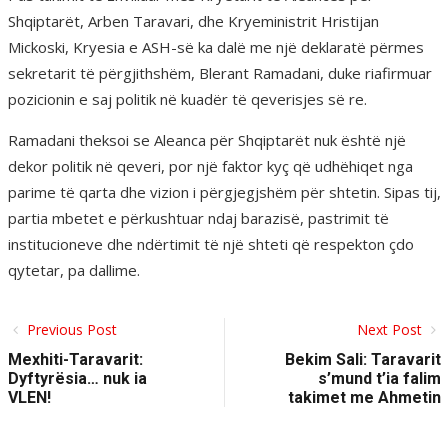
Shqiptarët, Arben Taravari, dhe Kryeministrit Hristijan
Mickoski, Kryesia e ASH-së ka dalë me një deklaratë përmes
sekretarit të përgjithshëm, Blerant Ramadani, duke riafirmuar
pozicionin e saj politik në kuadër të qeverisjes së re.
Ramadani theksoi se Aleanca për Shqiptarët nuk është një
dekor politik në qeveri, por një faktor kyç që udhëhiqet nga
parime të qarta dhe vizion i përgjegjshëm për shtetin. Sipas tij,
partia mbetet e përkushtuar ndaj barazisë, pastrimit të
institucioneve dhe ndërtimit të një shteti që respekton çdo
qytetar, pa dallime.
Previous Post
Next Post
Mexhiti-Taravarit:
Bekim Sali: Taravarit
Dyftyrësia… nuk ia
s’mund t’ia falim
VLEN!
takimet me Ahmetin