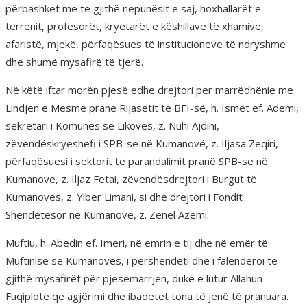
përbashkët me të gjithë nëpunësit e saj, hoxhallarët e
terrenit, profesorët, kryetarët e këshillave të xhamive,
afaristë, mjekë, përfaqësues të institucioneve të ndryshme
dhe shumë mysafirë të tjerë.
Në këtë iftar morën pjesë edhe drejtori për marrëdhënie me
Lindjen e Mesme pranë Rijasetit të BFI-së, h. Ismet ef. Ademi,
sekretari i Komunës së Likovës, z. Nuhi Ajdini,
zëvendëskryeshefi i SPB-së në Kumanovë, z. Iljasa Zeqiri,
përfaqësuesi i sektorit të parandalimit pranë SPB-së në
Kumanovë, z. Iljaz Fetai, zëvendësdrejtori i Burgut të
Kumanovës, z. Ylber Limani, si dhe drejtori i Fondit
Shëndetësor në Kumanovë, z. Zenel Azemi.
Muftiu, h. Abedin ef. Imeri, në emrin e tij dhe në emër të
Muftinisë së Kumanovës, i përshëndeti dhe i falënderoi të
gjithë mysafirët për pjesëmarrjen, duke e lutur Allahun
Fuqiplotë që agjërimi dhe ibadetet tona të jenë të pranuara.