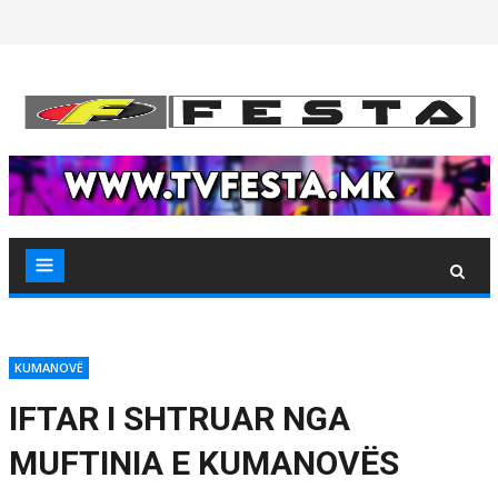
Skip
to
content
KUMANOVË
IFTAR I SHTRUAR NGA
MUFTINIA E KUMANOVËS