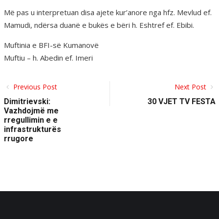
Më pas u interpretuan disa ajete kur’anore nga hfz. Mevlud ef.
Mamudi, ndërsa duanë e bukës e bëri h. Eshtref ef. Ebibi.
Muftinia e BFI-së Kumanovë
Muftiu – h. Abedin ef. Imeri
Previous Post
Next Post
Dimitrievski:
30 VJET TV FESTA
Vazhdojmë me
rregullimin e e
infrastrukturës
rrugore