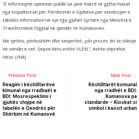
“E informojmë opinionin publik se janë marrë të gjitha masat
nga Inspektorati për Përdorimin e Gjuhëve për vendosjen e
tabelës informative në një nga gjuhët zyrtare nga Ministria e
Transformimit Digjital në qendër të Kumanovës.
Me qetësi, përkushtim dhe sinqeritet, çdo proces do të shkojë
në vendin e vet. Sepse këtu është VLEN.”, është shprehur
Idrizi. (INA)
Previous Post
Next Post
Reagim i këshilltarëve
Këshilltarët komunal
klmunal nga rradhaët e
nga rradhët e BDI:
BDI: Mosrespektimi i
Kumanova pa
gjuhës shqipe në
standarde – Kioskat si
tabelën e Qendrës për
simbol i kaosit urban
Shërbim në Kumanovë