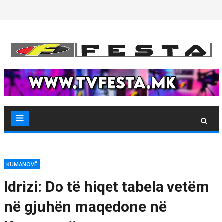
Skip
to
content
KUMANOVË
Idrizi: Do të hiqet tabela vetëm
në gjuhën maqedone në