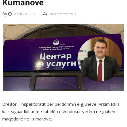
Kumanovë
By
April 29, 2025
No Comments
Drejtori i inspektoratit për përdorimin e gjuhëve, Arsim Idrizi
ka reaguar lidhur me tabelën e vendosur vetëm në gjuhën
maqedone në Kumanovë.