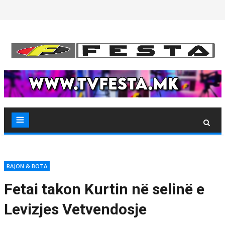
Skip
to
content
RAJON & BOTA
Fetai takon Kurtin në selinë e
Levizjes Vetvendosje