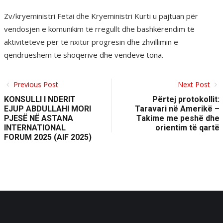
Zv/kryeministri Fetai dhe Kryeministri Kurti u pajtuan për
vendosjen e komunikim të rregullt dhe bashkërendim të
aktiviteteve për të nxitur progresin dhe zhvillimin e
qëndrueshëm të shoqërive dhe vendeve tona.
Previous Post
Next Post
KONSULLI I NDERIT
Përtej protokollit:
EJUP ABDULLAHI MORI
Taravari në Amerikë –
PJESË NË ASTANA
Takime me peshë dhe
INTERNATIONAL
orientim të qartë
FORUM 2025 (AIF 2025)