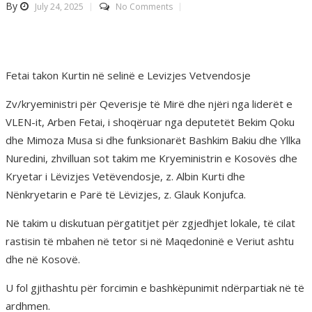
By
July 24, 2025
No Comments
Fetai takon Kurtin në selinë e Levizjes Vetvendosje
Zv/kryeministri për Qeverisje të Mirë dhe njëri nga liderët e
VLEN-it, Arben Fetai, i shoqëruar nga deputetët Bekim Qoku
dhe Mimoza Musa si dhe funksionarët Bashkim Bakiu dhe Yllka
Nuredini, zhvilluan sot takim me Kryeministrin e Kosovës dhe
Kryetar i Lëvizjes Vetëvendosje, z. Albin Kurti dhe
Nënkryetarin e Parë të Lëvizjes, z. Glauk Konjufca.
Në takim u diskutuan përgatitjet për zgjedhjet lokale, të cilat
rastisin të mbahen në tetor si në Maqedoninë e Veriut ashtu
dhe në Kosovë.
U fol gjithashtu për forcimin e bashkëpunimit ndërpartiak në të
ardhmen.