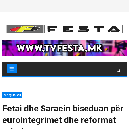
Skip
to
content
MAQEDONI
Fetai dhe Saracin biseduan për
eurointegrimet dhe reformat