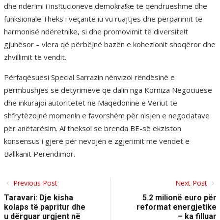
dhe ndër!mi i ins!tucioneve demokra!ke të qëndrueshme dhe
funksionale.Theks i veçantë iu vu ruajtjes dhe përparimit të
harmonisë ndëretnike, si dhe promovimit të diversite!t
gjuhësor – vlera që përbëjnë bazën e kohezionit shoqëror dhe
zhvillimit të vendit.
Përfaqësuesi Special Sarrazin nënvizoi rëndësinë e
përmbushjes së detyrimeve që dalin nga Korniza Negociuese
dhe inkurajoi autoritetet në Maqedoninë e Veriut të
shfrytëzojnë momen!n e favorshëm për nisjen e negociatave
për anëtarësim. Ai theksoi se brenda BE-së ekziston
konsensus i gjerë për nevojën e zgjerimit me vendet e
Ballkanit Perëndimor.
Previous Post
Next Post
Taravari: Dje kisha
5.2 milionë euro për
kolaps të papritur dhe
reformat energjetike
u dërguar urgjent në
– ka filluar