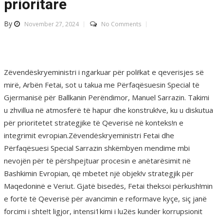
prioritare
By
November 27, 2024
No Comments
Zëvendëskryeministri i ngarkuar për poli!kat e qeverisjes së
mirë, Arbën Fetai, sot u takua me Përfaqësuesin Special të
Gjermanisë për Ballkanin Perëndimor, Manuel Sarrazin. Takimi
u zhvillua në atmosferë të hapur dhe konstruk!ve, ku u diskutua
për prioritetet strategjike të Qeverisë në konteks!n e
integrimit evropian.Zëvendëskryeministri Fetai dhe
Përfaqësuesi Special Sarrazin shkëmbyen mendime mbi
nevojën për të përshpejtuar procesin e anëtarësimit në
Bashkimin Evropian, që mbetet një objek!v strategjik për
Maqedoninë e Veriut. Gjatë bisedës, Fetai theksoi përkush!min
e fortë të Qeverisë për avancimin e reformave kyçe, siç janë
forcimi i shte!t ligjor, intensi1kimi i lu2ës kundër korrupsionit