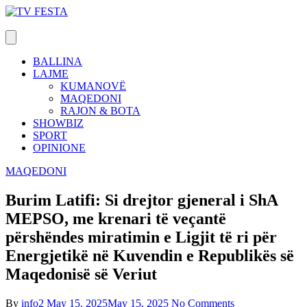
Skip
to
content
BALLINA
LAJME
KUMANOVË
MAQEDONI
RAJON & BOTA
SHOWBIZ
SPORT
OPINIONE
MAQEDONI
Burim Latifi: Si drejtor gjeneral i ShA
MEPSO, me krenari të veçantë
përshëndes miratimin e Ligjit të ri për
Energjetikë në Kuvendin e Republikës së
Maqedonisë së Veriut
By
info2
May 15, 2025
May 15, 2025
No Comments