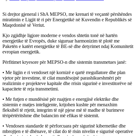
Si drejtor gjeneral i ShA MEPSO, me krenari të veçantë përshëndes
miratimin e Ligjit të ri për Energjetikë në Kuvendin e Republikës së
Maqedonisë së Veriut.
Kjo zgjidhje ligjore moderne e vendos shtetin tonë në hartën
energjetike të Evropës, duke siguruar harmonizim të plotë me
Paketën e katërt energjetike të BE-së dhe detyrimet ndaj Komunitetit
evropian energjetik.
Përfitimet kryesore për MEPSO-n dhe sistemin transmetues janë:
• Me ligjin e ri vendoset një kornizë e qartë rregullatore dhe plan
vjetor për investime, të cilat mundësojnë parashikueshmëri për
realizimin e projekteve kapitale dhe rrisin sigurinë e investitorëve në
kapacitete të reja transmetimi.
• Me futjen e mundësisë për ruajtjen e energjisë elektrike dhe
sistemin e matjes inteligjente, krijohen kushte për menaxhim
fleksibël të rrjetit, integrim të një pjese më të madhe të burimeve
tëripërtëritshme dhe balancim më efikas të sistemit.
• Vendosen standarde të përforcuara për sigurinë kibernetike dhe
mbrojtjen e të dhënave, të cilat do të risin nivelin e sigurisë operative