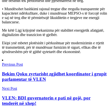
dhe besimin tek përdoruesit dhe pjesëmarrësit në treg.
• Mundësohet bashkimi rajonal tregtar dhe rregulla transparente për
kapacitetet ndërkufitare, duke i mundësuar MEPSO-s të forcojë rolin
e saj në treg dhe të përmirësojë likuiditetin e tregjeve me energji
balancuese.
Me këtë Ligj krijojmë mekanizma për stabilitet energjetik afatgjatë,
digjitalizim dhe tranzicion të gjelbër.
Ekipi ynë mbetet plotësisht i përkushtuar për modernizimin e rrjetit
të transmetimit, për të mundësuar furnizim të sigurt, efikas dhe të
qëndrueshëm për të gjithë qytetarët dhe ekonominë.
Previous Post
Bekim Qoku zyrtarisht zgjidhet koordinator i grupit
parlamentar të VLEN
Next Post
VLEN: BDI guvernatorin e pati në gojë, por
tenderët në xhep!