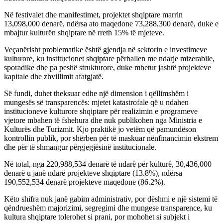
Në festivalet dhe manifestimet, projektet shqiptare marrin
13,098,000 denarë, ndërsa ato maqedone 73,288,300 denarë, duke e
mbajtur kulturën shqiptare në rreth 15% të mjeteve.
Veçanërisht problematike është gjendja në sektorin e investimeve
kulturore, ku institucionet shqiptare përballen me ndarje mizerabile,
sporadike dhe pa peshë strukturore, duke mbetur jashtë projekteve
kapitale dhe zhvillimit afatgjatë.
Së fundi, duhet theksuar edhe një dimension i qëllimshëm i
mungesës së transparencës: mjetet katastrofale që u ndahen
institucioneve kulturore shqiptare për realizimin e programeve
vjetore mbahen të fshehura dhe nuk publikohen nga Ministria e
Kulturës dhe Turizmit. Kjo praktikë jo vetëm që pamundëson
kontrollin publik, por shërben për të maskuar nënfinancimin ekstrem
dhe për të shmangur përgjegjësinë institucionale.
Në total, nga 220,988,534 denarë të ndarë për kulturë, 30,436,000
denarë u janë ndarë projekteve shqiptare (13.8%), ndërsa
190,552,534 denarë projekteve maqedone (86.2%).
Këto shifra nuk janë gabim administrativ, por dëshmi e një sistemi të
qëndrueshëm majorizimi, segregimi dhe mungese transparence, ku
kultura shqiptare tolerohet si prani, por mohohet si subjekt i