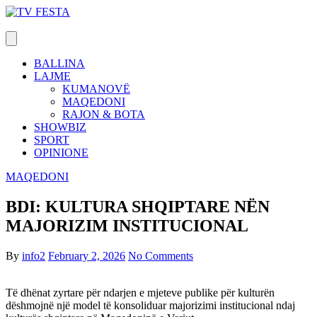
Skip
to
content
BALLINA
LAJME
KUMANOVË
MAQEDONI
RAJON & BOTA
SHOWBIZ
SPORT
OPINIONE
MAQEDONI
BDI: KULTURA SHQIPTARE NËN
MAJORIZIM INSTITUCIONAL
By
info2
February 2, 2026
No Comments
Të dhënat zyrtare për ndarjen e mjeteve publike për kulturën
dëshmojnë një model të konsoliduar majorizimi institucional ndaj