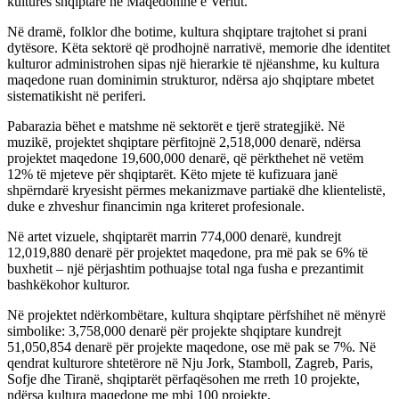
kulturës shqiptare në Maqedoninë e Veriut.
Në dramë, folklor dhe botime, kultura shqiptare trajtohet si prani
dytësore. Këta sektorë që prodhojnë narrativë, memorie dhe identitet
kulturor administrohen sipas një hierarkie të njëanshme, ku kultura
maqedone ruan dominimin strukturor, ndërsa ajo shqiptare mbetet
sistematikisht në periferi.
Pabarazia bëhet e matshme në sektorët e tjerë strategjikë. Në
muzikë, projektet shqiptare përfitojnë 2,518,000 denarë, ndërsa
projektet maqedone 19,600,000 denarë, që përkthehet në vetëm
12% të mjeteve për shqiptarët. Këto mjete të kufizuara janë
shpërndarë kryesisht përmes mekanizmave partiakë dhe klientelistë,
duke e zhveshur financimin nga kriteret profesionale.
Në artet vizuele, shqiptarët marrin 774,000 denarë, kundrejt
12,019,880 denarë për projektet maqedone, pra më pak se 6% të
buxhetit – një përjashtim pothuajse total nga fusha e prezantimit
bashkëkohor kulturor.
Në projektet ndërkombëtare, kultura shqiptare përfshihet në mënyrë
simbolike: 3,758,000 denarë për projekte shqiptare kundrejt
51,050,854 denarë për projekte maqedone, ose më pak se 7%. Në
qendrat kulturore shtetërore në Nju Jork, Stamboll, Zagreb, Paris,
Sofje dhe Tiranë, shqiptarët përfaqësohen me rreth 10 projekte,
ndërsa kultura maqedone me mbi 100 projekte.