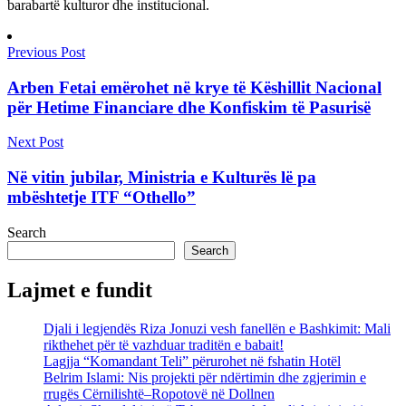
barabartë kulturor dhe institucional.
Previous Post
Arben Fetai emërohet në krye të Këshillit Nacional
për Hetime Financiare dhe Konfiskim të Pasurisë
Next Post
Në vitin jubilar, Ministria e Kulturës lë pa
mbështetje ITF “Othello”
Search
Search
Lajmet e fundit
Djali i legjendës Riza Jonuzi vesh fanellën e Bashkimit: Mali
rikthehet për të vazhduar traditën e babait!
Lagjja “Komandant Teli” përurohet në fshatin Hotël
Belrim Islami: Nis projekti për ndërtimin dhe zgjerimin e
rrugës Cërnilishtë–Ropotovë në Dollnen