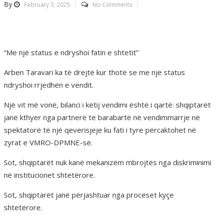
By
February 3, 2025
No Comments
“Me një status e ndryshoi fatin e shtetit”
Arben Taravari ka të drejtë kur thotë se me një status
ndryshoi rrjedhën e vendit.
Një vit më vonë, bilanci i këtij vendimi është i qartë: shqiptarët
janë kthyer nga partnerë të barabartë në vendimmarrje në
spektatorë të një qeverisjeje ku fati i tyre përcaktohet në
zyrat e VMRO-DPMNE-së.
Sot, shqiptarët nuk kanë mekanizëm mbrojtës nga diskriminimi
në institucionet shtetërore.
Sot, shqiptarët janë përjashtuar nga proceset kyçe
shtetërore.