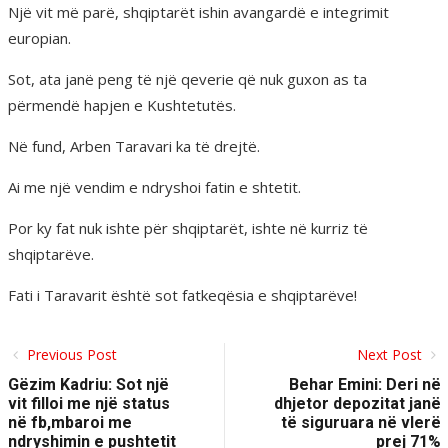
Një vit më parë, shqiptarët ishin avangardë e integrimit
europian.
Sot, ata janë peng të një qeverie që nuk guxon as ta
përmendë hapjen e Kushtetutës.
Në fund, Arben Taravari ka të drejtë.
Ai me një vendim e ndryshoi fatin e shtetit.
Por ky fat nuk ishte për shqiptarët, ishte në kurriz të
shqiptarëve.
Fati i Taravarit është sot fatkeqësia e shqiptarëve!
Previous Post
Next Post
Gëzim Kadriu: Sot një
Behar Emini: Deri në
vit filloi me një status
dhjetor depozitat janë
në fb,mbaroi me
të siguruara në vlerë
ndryshimin e pushtetit
prej 71%