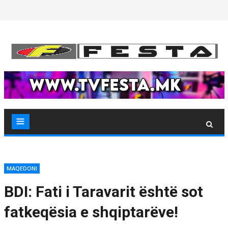
Skip
to
content
MAQEDONI
BDI: Fati i Taravarit është sot
fatkeqësia e shqiptarëve!