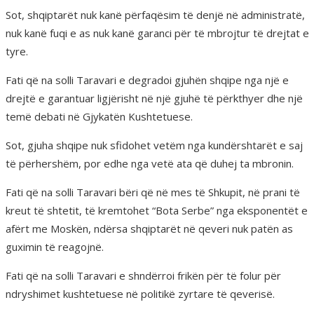
Sot, shqiptarët nuk kanë përfaqësim të denjë në administratë,
nuk kanë fuqi e as nuk kanë garanci për të mbrojtur të drejtat e
tyre.
Fati që na solli Taravari e degradoi gjuhën shqipe nga një e
drejtë e garantuar ligjërisht në një gjuhë të përkthyer dhe një
temë debati në Gjykatën Kushtetuese.
Sot, gjuha shqipe nuk sfidohet vetëm nga kundërshtarët e saj
të përhershëm, por edhe nga vetë ata që duhej ta mbronin.
Fati që na solli Taravari bëri që në mes të Shkupit, në prani të
kreut të shtetit, të kremtohet “Bota Serbe” nga eksponentët e
afërt me Moskën, ndërsa shqiptarët në qeveri nuk patën as
guximin të reagojnë.
Fati që na solli Taravari e shndërroi frikën për të folur për
ndryshimet kushtetuese në politikë zyrtare të qeverisë.